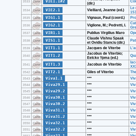
VIE1.1#2
Con
3533
Carte
(dir.)
Le 
VIE2.1
Vielliard, Jeanne (ed.)
3534
Carte
15
VIG1.1
Vignaux, Paul (coord.)
Pro
3535
Carte
Cat
VIG2.1
Viglione, M.; Pedretti, I.
3536
Carte
Gr
VIR1.1
Publius Virgilius Maro
Op
3537
Carte
Claude VIshnu Spaak
VIS1.1
Pat
3538
Carte
et Ovidiu Stanciu (dir.)
VIT1.1
Jacques de Viterbe
L'a
3539
Carte
Jacobus de Viterbio;
VIT1.2
Qua
3540
Carte
Eelcko Ypma (ed.)
Iac
VIT1.3
Jacobus de Viterbio
3541
Carte
XXX
VIT2.1
Giles of Viterbo
Th
3542
Carte
Viva1.1
***
Vi
3543
Carte
Viva29.1
***
Vi
3544
Carte
Viva29.2
***
Vi
3545
Carte
Viva30.1
***
Vi
3546
Carte
Viva30.2
***
Vi
3547
Carte
Viva31.1
***
Vi
3548
Carte
Viva31.2
***
Vi
3549
Carte
Viva32.1
***
Vi
3550
Carte
Viva32.2
***
Vi
3551
Carte
Viva33.1
***
Vi
3552
Carte