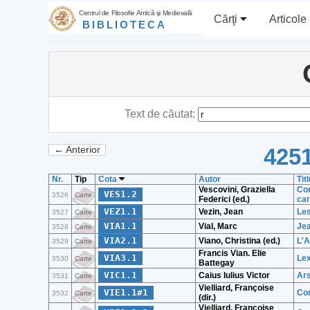
Centrul de Filosofie Antică şi Medievală
Cărţi
Articole
BIBLIOTECA
Text de căutat:
4251
← Anterior
Nr.
Tip
Cota
Autor
Tit
Vescovini, Graziella
Cor
VES1.2
3526
Carte
Federici (ed.)
car
VEZ1.1
Vezin, Jean
Les
3527
Carte
VIA1.1
Vial, Marc
Jea
3528
Carte
VIA2.1
Viano, Christina (ed.)
L'A
3529
Carte
Francis Vian. Elie
VIA3.1
Lex
3530
Carte
Battegay
VIC1.1
Caius Iulius Victor
Ars
3531
Carte
Vielliard, Françoise
VIE1.1#1
Con
3532
Carte
(dir.)
Vielliard, Françoise