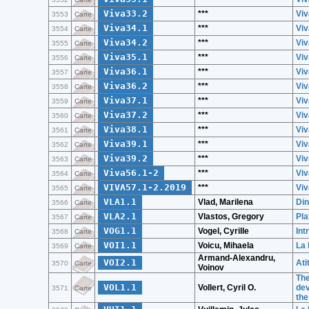
Viva33.2
***
Vi
3553
Carte
Viva34.1
***
Vi
3554
Carte
Viva34.2
***
Vi
3555
Carte
Viva35.1
***
Vi
3556
Carte
Viva36.1
***
Vi
3557
Carte
Viva36.2
***
Vi
3558
Carte
Viva37.1
***
Vi
3559
Carte
Viva37.2
***
Vi
3560
Carte
Viva38.1
***
Vi
3561
Carte
Viva39.1
***
Vi
3562
Carte
Viva39.2
***
Vi
3563
Carte
Viva56.1-2
***
Vi
3564
Carte
VIVA57.1-2.2019
***
Viv
3565
Carte
VLA1.1
Vlad, Marilena
Din
3566
Carte
VLA2.1
Vlastos, Gregory
Pla
3567
Carte
VOG1.1
Vogel, Cyrille
Int
3568
Carte
VOI1.1
Voicu, Mihaela
La 
3569
Carte
Armand-Alexandru,
VOI2.1
Ati
3570
Carte
Voinov
The
VOL1.1
Vollert, Cyril O.
dev
3571
Carte
the