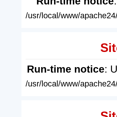
Run-time notice
/usr/local/www/apache24/
Sit
Run-time notice
: 
/usr/local/www/apache24/
Sit