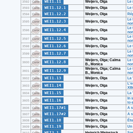
WEI1.11
Weijers, Olga
Le 
3592
Carte
WEI1.12.1
Weijers, Olga
Le 
3593
Carte
WEI1.12.2
Weijers, Olga
Rép
3594
Carte
Le 
WEI1.12.3
Weijers, Olga
3595
Carte
no
Le 
WEI1.12.4
Weijers, Olga
3596
Carte
nom
Le 
WEI1.12.5
Weijers, Olga
3597
Carte
nom
WEI1.12.6
Weijers, Olga
Le 
3598
Carte
Le 
WEI1.12.7
Weijers, Olga
3599
Carte
nom
Weijers, Olga; Calma
Le 
WEI1.12.8
3600
Carte
B., Monica
no
Weijers, Olga; Calma
Le 
WEI1.12.9
3601
Carte
B., Monica
no
WEI1.13
Weijers, Olga
La 
3602
Carte
L'e
WEI1.14
Weijers, Olga
3603
Carte
XII
WEI1.15
Weijers, Olga
La 
3604
Carte
In 
WEI1.16
Weijers, Olga
3605
Carte
to 
WEI1.17#1
Weijers, Olga
A s
3606
Carte
WEI1.17#2
Weijers, Olga
A s
3607
Carte
WEI1.18
Weijers, Olga
Étu
3608
Carte
WEI1.19
Weijers, Olga
Un 
3609
Carte
WEI2.1
Heinrich Weinstock
So
3610
Carte