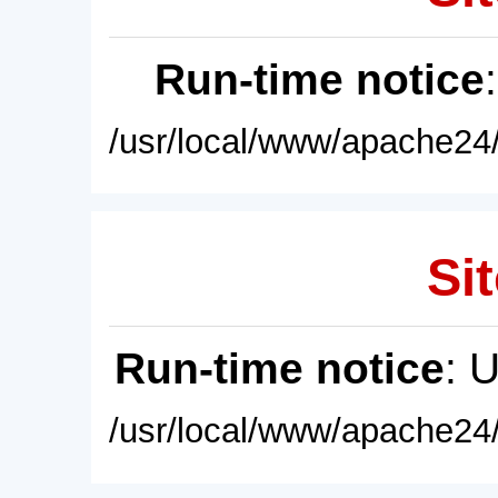
Run-time notice
/usr/local/www/apache24/
Sit
Run-time notice
: 
/usr/local/www/apache24/