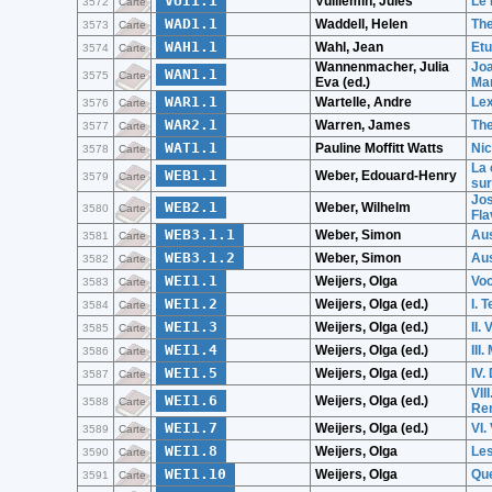
VUI1.1
Vuillemin, Jules
Le 
3572
Carte
WAD1.1
Waddell, Helen
The
3573
Carte
WAH1.1
Wahl, Jean
Etu
3574
Carte
Wannenmacher, Julia
Joa
WAN1.1
3575
Carte
Eva (ed.)
Mar
WAR1.1
Wartelle, Andre
Lex
3576
Carte
WAR2.1
Warren, James
The
3577
Carte
WAT1.1
Pauline Moffitt Watts
Nic
3578
Carte
La 
WEB1.1
Weber, Edouard-Henry
3579
Carte
sur
Jos
WEB2.1
Weber, Wilhelm
3580
Carte
Fla
WEB3.1.1
Weber, Simon
Aus
3581
Carte
WEB3.1.2
Weber, Simon
Aus
3582
Carte
WEI1.1
Weijers, Olga
Voc
3583
Carte
WEI1.2
Weijers, Olga (ed.)
I. 
3584
Carte
WEI1.3
Weijers, Olga (ed.)
II.
3585
Carte
WEI1.4
Weijers, Olga (ed.)
III
3586
Carte
WEI1.5
Weijers, Olga (ed.)
IV.
3587
Carte
VII
WEI1.6
Weijers, Olga (ed.)
3588
Carte
Re
WEI1.7
Weijers, Olga (ed.)
VI.
3589
Carte
WEI1.8
Weijers, Olga
Les
3590
Carte
WEI1.10
Weijers, Olga
Que
3591
Carte