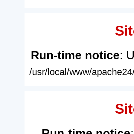
Sit
Run-time notice
: 
/usr/local/www/apache24/
Sit
Run-time notice