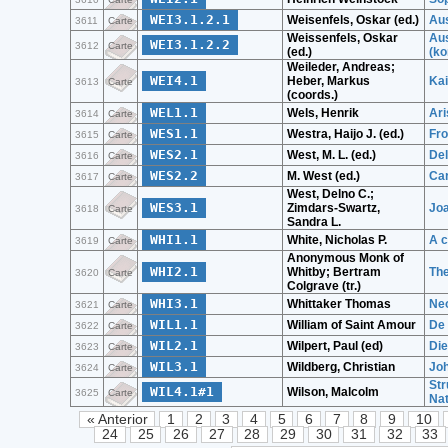
WEI3.1.2.1
Weisenfels, Oskar (ed.)
Aus
3611
Carte
Weissenfels, Oskar
Aus
WEI3.1.2.2
3612
Carte
(ed.)
(k
Weileder, Andreas;
WEI4.1
Heber, Markus
Kai
3613
Carte
(coords.)
WEL1.1
Wels, Henrik
Ari
3614
Carte
WES1.1
Westra, Haijo J. (ed.)
Fro
3615
Carte
WES2.1
West, M. L. (ed.)
Del
3616
Carte
WES2.2
M. West (ed.)
Ca
3617
Carte
West, Delno C.;
WES3.1
Zimdars-Swartz,
Joa
3618
Carte
Sandra L.
WHI1.1
White, Nicholas P.
A c
3619
Carte
Anonymous Monk of
WHI2.1
Whitby; Bertram
The
3620
Carte
Colgrave (tr.)
WHI3.1
Whittaker Thomas
Neo
3621
Carte
WIL1.1
William of Saint Amour
De 
3622
Carte
WIL2.1
Wilpert, Paul (ed)
Die
3623
Carte
WIL3.1
Wildberg, Christian
Joh
3624
Carte
Str
WIL4.1#1
Wilson, Malcolm
3625
Carte
Na
« Anterior
1
2
3
4
5
6
7
8
9
10
24
25
26
27
28
29
30
31
32
33