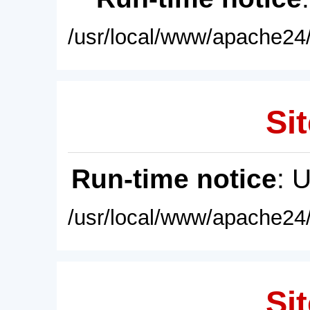
/usr/local/www/apache24/
Sit
Run-time notice
: 
/usr/local/www/apache24/
Sit