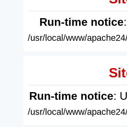
Run-time notice
/usr/local/www/apache24/
Sit
Run-time notice
: 
/usr/local/www/apache24/