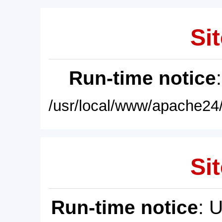
Sit
Run-time notice
/usr/local/www/apache24/
Sit
Run-time notice
: 