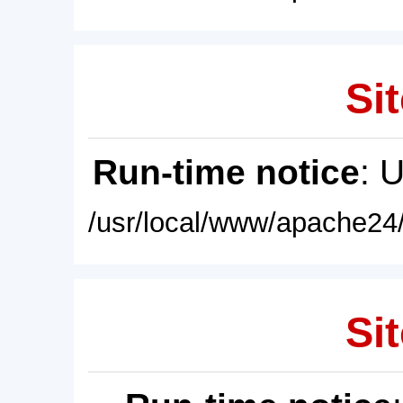
Sit
Run-time notice
: 
/usr/local/www/apache24/
Sit