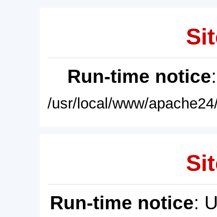
Sit
Run-time notice
/usr/local/www/apache24/
Sit
Run-time notice
: 