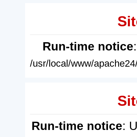
Sit
Run-time notice
/usr/local/www/apache24/
Sit
Run-time notice
: 