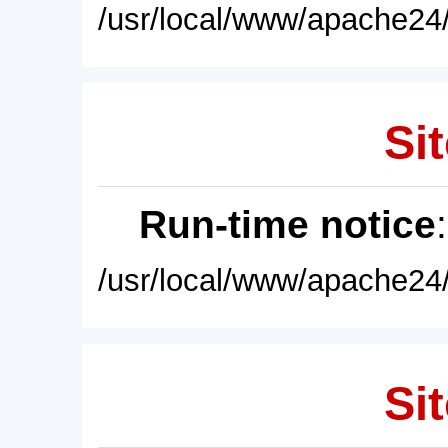
/usr/local/www/apache24/
Sit
Run-time notice
/usr/local/www/apache24/
Sit