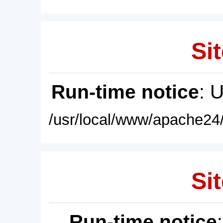
Sit
Run-time notice
: 
/usr/local/www/apache24/
Sit
Run-time notice