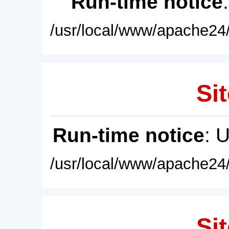
Run-time notice
/usr/local/www/apache24/
Sit
Run-time notice
: 
/usr/local/www/apache24/
Sit