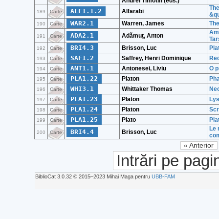
Andrei Timotin (eds.)
The
ALF1.1.2
Alfarabi
189
Carte
&qu
WAR2.1
Warren, James
The
190
Carte
Ami
ADA2.1
Adămuţ, Anton
191
Carte
Tar
BRI4.3
Brisson, Luc
Pla
192
Carte
SAF1.2
Saffrey, Henri Dominique
Rec
193
Carte
ANT1.1
Antonesei, Liviu
O pr
194
Carte
PLA1.22
Platon
Pha
195
Carte
WHI3.1
Whittaker Thomas
Neo
196
Carte
PLA1.23
Platon
Lys
197
Carte
PLA1.24
Platon
Scr
198
Carte
PLA1.25
Plato
Pla
199
Carte
Le 
BRI4.4
Brisson, Luc
200
Carte
com
« Anterior
Intrări pe pagi
BiblioCat 3.0.32 © 2015‒2023 Mihai Maga pentru
UBB-FAM