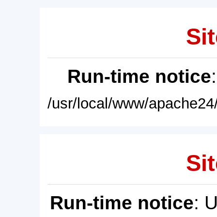
Sit
Run-time notice
/usr/local/www/apache24/
Sit
Run-time notice
: 