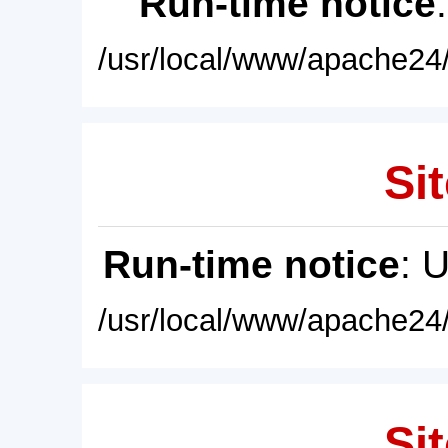
Run-time notice
/usr/local/www/apache24/
Sit
Run-time notice
: 
/usr/local/www/apache24/
Sit