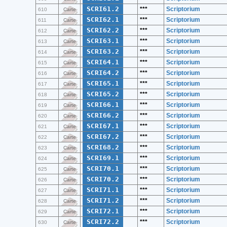
SCRI61.2
***
Scriptorium
610
Carte
SCRI62.1
***
Scriptorium
611
Carte
SCRI62.2
***
Scriptorium
612
Carte
SCRI63.1
***
Scriptorium
613
Carte
SCRI63.2
***
Scriptorium
614
Carte
SCRI64.1
***
Scriptorium
615
Carte
SCRI64.2
***
Scriptorium
616
Carte
SCRI65.1
***
Scriptorium
617
Carte
SCRI65.2
***
Scriptorium
618
Carte
SCRI66.1
***
Scriptorium
619
Carte
SCRI66.2
***
Scriptorium
620
Carte
SCRI67.1
***
Scriptorium
621
Carte
SCRI67.2
***
Scriptorium
622
Carte
SCRI68.2
***
Scriptorium
623
Carte
SCRI69.1
***
Scriptorium
624
Carte
SCRI70.1
***
Scriptorium
625
Carte
SCRI70.2
***
Scriptorium
626
Carte
SCRI71.1
***
Scriptorium
627
Carte
SCRI71.2
***
Scriptorium
628
Carte
SCRI72.1
***
Scriptorium
629
Carte
SCRI72.2
***
Scriptorium
630
Carte