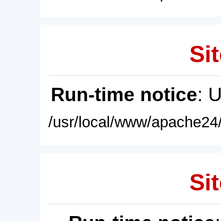
Sit
Run-time notice
: 
/usr/local/www/apache24/
Sit