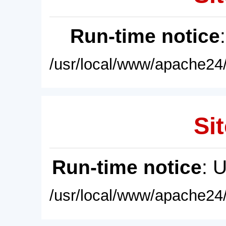
Run-time notice
/usr/local/www/apache24/
Sit
Run-time notice
: 
/usr/local/www/apache24/