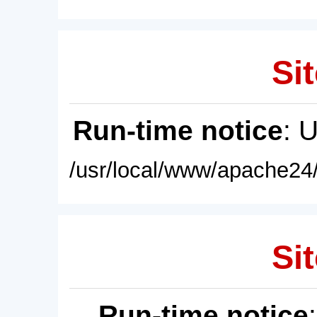
Sit
Run-time notice
: 
/usr/local/www/apache24/
Sit
Run-time notice