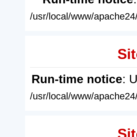
/usr/local/www/apache24/
Sit
Run-time notice
: 
/usr/local/www/apache24/
Sit