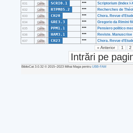
SCRI0.1
***
Scriptorium (Index I
631
Carte
RTPM85.2
***
Recherches de Théolo
632
Carte
CH20
***
Chora. Revue d'Etud
633
Carte
GRE3.3
***
Gregorio da Rimini fi
634
Carte
PPM1.1
***
Pensiero politico me
635
Carte
HAM3.1
***
Reviste. Manuscris
636
Carte
CH23
***
Chora. Revue d'Etud
637
Carte
« Anterior
1
2
Intrări pe pagi
BiblioCat 3.0.32 © 2015‒2023 Mihai Maga pentru
UBB-FAM