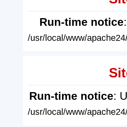
Run-time notice
/usr/local/www/apache24/
Sit
Run-time notice
: 
/usr/local/www/apache24/