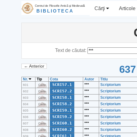
Centrul de Filosofie Antică şi Medievală
Cărţi
Articole
BIBLIOTECA
Text de căutat:
637
← Anterior
Nr.
Tip
Cota
Autor
Titlu
SCRI57.1
***
Scriptorium
601
Carte
SCRI57.2
***
Scriptorium
602
Carte
SCRI58.1
***
Scriptorium
603
Carte
SCRI58.2
***
Scriptorium
604
Carte
SCRI59.1
***
Scriptorium
605
Carte
SCRI59.2
***
Scriptorium
606
Carte
SCRI60.1
***
Scriptorium
607
Carte
SCRI60.2
***
Scriptorium
608
Carte
SCRI61.1
***
Scriptorium
609
Carte