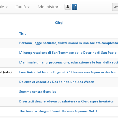
f
ole
Caută
Administrare
Li
Cărţi
Titlu
Persona, legge naturale, diritti umani in una società complessa
L’ interpretazione di San Tommaso delle Dottrine di San Paolo
L' animale umano: procreazione, educazione e le basi della soc
d (eds.)
Eine Autorität für die Dogmatik? Thomas von Aquin in der Neu
De ente et essentia / Das Seinde und das Wesen
Summa contra Gentiles
Disertatii despre adevar : dezbaterea a XI-a despre invatator
The basic writings of Saint Thomas Aquinas. Vol. 1