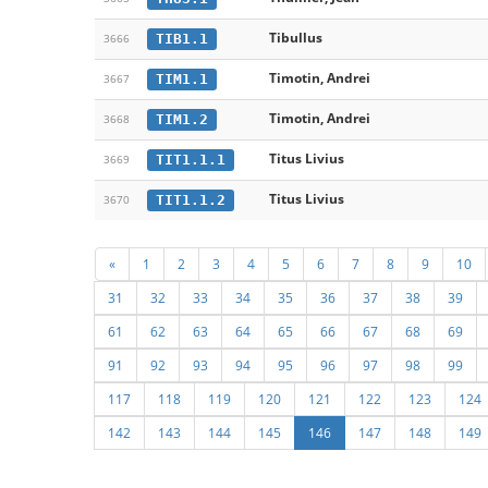
Tibullus
TIB1.1
3666
Timotin, Andrei
TIM1.1
3667
Timotin, Andrei
TIM1.2
3668
Titus Livius
TIT1.1.1
3669
Titus Livius
TIT1.1.2
3670
«
1
2
3
4
5
6
7
8
9
10
31
32
33
34
35
36
37
38
39
61
62
63
64
65
66
67
68
69
91
92
93
94
95
96
97
98
99
117
118
119
120
121
122
123
124
142
143
144
145
146
147
148
149