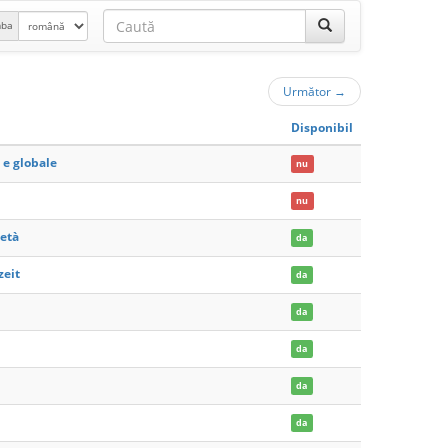
mba
Următor
→
Disponibil
 e globale
nu
nu
ietà
da
zeit
da
da
da
da
da