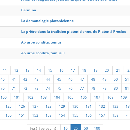
Carmina
La demonologie platonicienne
La prière dans la tradition platonicienne, de Platon à Proclus
Ab urbe condita, tomus I
Ab urbe condita, tomus II
11
12
13
14
15
16
17
18
19
20
21
2
40
41
42
43
44
45
46
47
48
49
50
51
70
71
72
73
74
75
76
77
78
79
80
81
100
101
102
103
104
105
106
107
108
109
125
126
127
128
129
130
131
132
133
13
150
151
152
153
154
155
156
157
158
»
Intrări pe pagină:
10
25
50
100