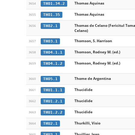
Thomas Aquinas
THO1.34.2
3654
Thomas Aquinas
THO1.35
3655
Thomas de Celano (Fericitul Tom
THO2.1
3656
Celano)
Thomson, S. Harrison
THO3.1
3657
Thomson, Rodney M. (ed.)
THO4.1.1
3658
Thomson, Rodney M. (ed.)
THO4.1.2
3659
Thome de Argentina
THO5.1
3660
Thucidide
THU1.1.1
3661
Thucidide
THU1.2.1
3662
Thucidide
THU1.2.2
3663
Thurkilli, Visio
THU2.1
3664
Thuillier, Jean
THU3.1
3665