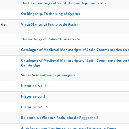
The basic writings of Saint Thomas Aquinas. Vol. 2
On kingship. To the king of Cyprus
a de
Viata Sfantului Francisc de Assisi
The writings of Robert Grosseteste
Catalogue of Medieval Manuscripts of Latin Commentaries on Ari
Catalogue of Medieval Manuscripts of Latin Commentaries on Ari
Cambridge
Super Sententiarum prima pars
Historiae, vol. I
Historiae vol.1
Historiae, vol. 2
Relatore, ut Videtur, Radulpho de Roggeshall
Allez les rouges! Les jeux du cirque en Etrurie et a Rome