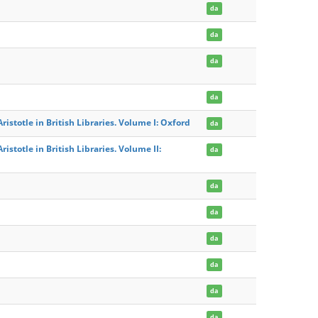
da
da
da
da
stotle in British Libraries. Volume I: Oxford
da
stotle in British Libraries. Volume II:
da
da
da
da
da
da
da