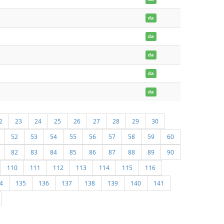
da
da
da
da
da
2
23
24
25
26
27
28
29
30
52
53
54
55
56
57
58
59
60
82
83
84
85
86
87
88
89
90
110
111
112
113
114
115
116
4
135
136
137
138
139
140
141