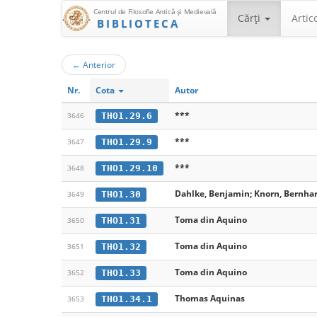
Centrul de Filosofie Antică şi Medievală
Cărţi
Artic
BIBLIOTECA
←
Anterior
Nr.
Cota
Autor
***
THO1.29.6
3646
***
THO1.29.9
3647
***
THO1.29.10
3648
Dahlke, Benjamin; Knorn, Bernhar
THO1.30
3649
Toma din Aquino
THO1.31
3650
Toma din Aquino
THO1.32
3651
Toma din Aquino
THO1.33
3652
Thomas Aquinas
THO1.34.1
3653