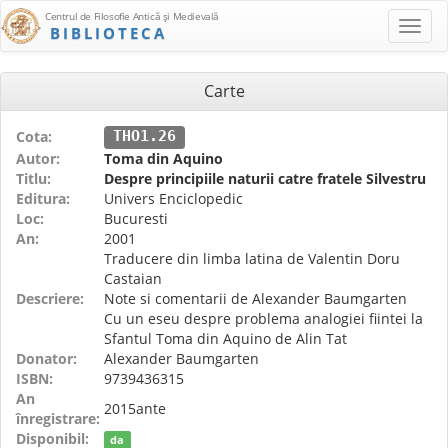
Centrul de Filosofie Antică şi Medievală
BIBLIOTECA
Carte
Cota:
THO1.26
Autor:
Toma din Aquino
Titlu:
Despre principiile naturii catre fratele Silvestru
Editura:
Univers Enciclopedic
Loc:
Bucuresti
An:
2001
Traducere din limba latina de Valentin Doru
Castaian
Descriere:
Note si comentarii de Alexander Baumgarten
Cu un eseu despre problema analogiei fiintei la
Sfantul Toma din Aquino de Alin Tat
Donator:
Alexander Baumgarten
ISBN:
9739436315
An
2015ante
înregistrare:
Disponibil:
da