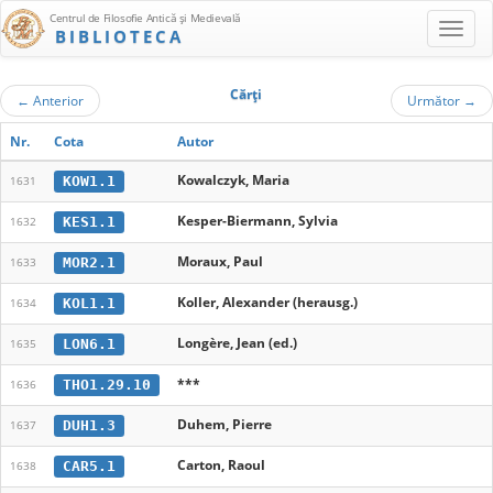
Centrul de Filosofie Antică şi Medievală
BIBLIOTECA
Cărţi
←
Anterior
Următor
→
Nr.
Cota
Autor
Kowalczyk, Maria
KOW1.1
1631
Kesper-Biermann, Sylvia
KES1.1
1632
Moraux, Paul
MOR2.1
1633
Koller, Alexander (herausg.)
KOL1.1
1634
Longère, Jean (ed.)
LON6.1
1635
***
THO1.29.10
1636
Duhem, Pierre
DUH1.3
1637
Carton, Raoul
CAR5.1
1638