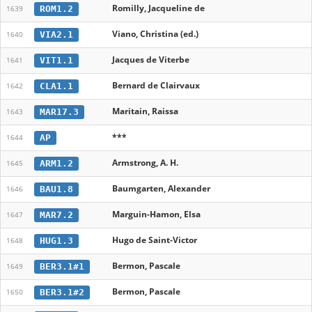
Romilly, Jacqueline de
ROM1.2
1639
Viano, Christina (ed.)
VIA2.1
1640
Jacques de Viterbe
VIT1.1
1641
Bernard de Clairvaux
CLA1.1
1642
Maritain, Raissa
MAR17.3
1643
***
AP
1644
Armstrong, A. H.
ARM1.2
1645
Baumgarten, Alexander
BAU1.8
1646
Marguin-Hamon, Elsa
MAR7.2
1647
Hugo de Saint-Victor
HUG1.3
1648
Bermon, Pascale
BER3.1#1
1649
Bermon, Pascale
BER3.1#2
1650