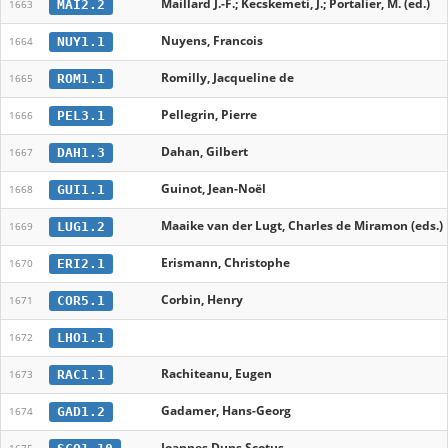
Maillard J.-F.; Kecskemeti, J.; Portalier, M. (ed.)
MAI2.2
1663
Nuyens, Francois
NUY1.1
1664
Romilly, Jacqueline de
ROM1.1
1665
Pellegrin, Pierre
PEL3.1
1666
Dahan, Gilbert
DAH1.3
1667
Guinot, Jean-Noël
GUI1.1
1668
Maaike van der Lugt, Charles de Miramon (eds.)
LUG1.2
1669
Erismann, Christophe
ERI2.1
1670
Corbin, Henry
COR5.1
1671
LHO1.1
1672
Rachiteanu, Eugen
RAC1.1
1673
Gadamer, Hans-Georg
GAD1.2
1674
Ioannes Duns Scotus