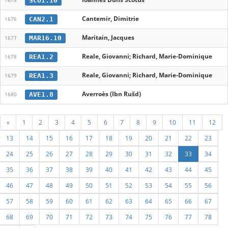
SCO1.10
1675
Cantemir, Dimitrie
CAN2.1
1676
Maritain, Jacques
MAR16.10
1677
Reale, Giovanni; Richard, Marie-Dominique
REA1.2
1678
Reale, Giovanni; Richard, Marie-Dominique
REA1.3
1679
Averroès (Ibn Rušd)
AVE1.8
1680
«
1
2
3
4
5
6
7
8
9
10
11
12
13
14
15
16
17
18
19
20
21
22
23
24
25
26
27
28
29
30
31
32
33
34
35
36
37
38
39
40
41
42
43
44
45
46
47
48
49
50
51
52
53
54
55
56
57
58
59
60
61
62
63
64
65
66
67
68
69
70
71
72
73
74
75
76
77
78