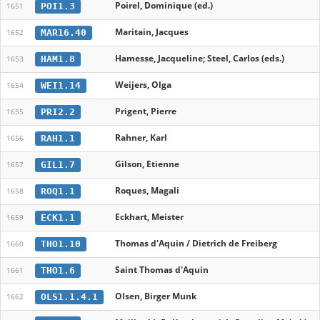
Poirel, Dominique (ed.)
POI1.3
1651
Maritain, Jacques
MAR16.40
1652
Hamesse, Jacqueline; Steel, Carlos (eds.)
HAM1.8
1653
Weijers, Olga
WEI1.14
1654
Prigent, Pierre
PRI2.2
1655
Rahner, Karl
RAH1.1
1656
Gilson, Etienne
GIL1.7
1657
Roques, Magali
ROQ1.1
1658
Eckhart, Meister
ECK1.1
1659
Thomas d'Aquin / Dietrich de Freiberg
THO1.10
1660
Saint Thomas d'Aquin
THO1.6
1661
Olsen, Birger Munk
OLS1.1.4.1
1662