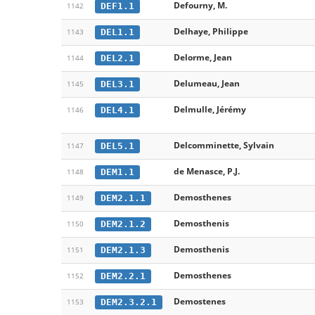
Defourny, M.
DEF1.1
1142
Delhaye, Philippe
DEL1.1
1143
Delorme, Jean
DEL2.1
1144
Delumeau, Jean
DEL3.1
1145
Delmulle, Jérémy
DEL4.1
1146
Delcomminette, Sylvain
DEL5.1
1147
de Menasce, P.J.
DEM1.1
1148
Demosthenes
DEM2.1.1
1149
Demosthenis
DEM2.1.2
1150
Demosthenis
DEM2.1.3
1151
Demosthenes
DEM2.2.1
1152
Demostenes
DEM2.3.2.1
1153