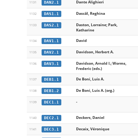
Dante Alighieri
DAN2.1
1131
Dascăl, Reghina
DAS1.1
1132
Daston, Lorraine; Park,
DAS2.1
1133
Katharine
David
DAV1.1
1134
Davidson, Herbert A.
DAV2.1
1135
Davidson, Arnold I.; Worms,
DAV3.1
1136
Frederic (eds.)
De Boni, Luis A.
DEB1.1
1137
De Boni, Luis A. (org.)
DEB1.2
1138
-
DEC1.1
1139
Deckers, Daniel
DEC2.1
1140
Decaix, Véronique
DEC3.1
1141