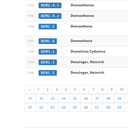
Demosthenes
DEM2.4.1
1154
Demosthenes
DEM2.4.2
1155
Demosthene
DEM2.5
1156
Demosthene
DEM2.6
1157
Demetrius Cydonius
DEM3.1
1158
Denzinger, Heinrich
DEN1.1
1159
Denzinger, Heinrich
DEN1.2
1160
«
1
2
3
4
5
6
7
8
9
10
31
32
33
34
35
36
37
38
39
61
62
63
64
65
66
67
68
69