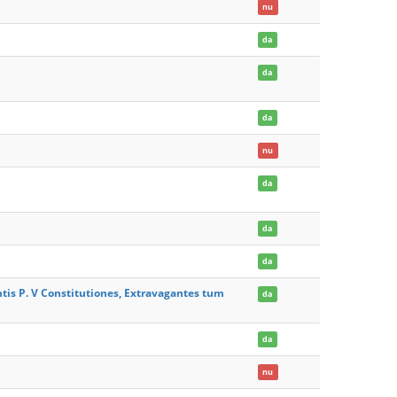
nu
da
da
da
nu
da
da
da
entis P. V Constitutiones, Extravagantes tum
da
da
nu