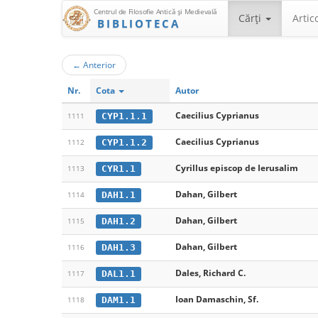
Centrul de Filosofie Antică şi Medievală
Cărţi
Artic
BIBLIOTECA
←
Anterior
Nr.
Cota
Autor
Caecilius Cyprianus
CYP1.1.1
1111
Caecilius Cyprianus
CYP1.1.2
1112
Cyrillus episcop de Ierusalim
CYR1.1
1113
Dahan, Gilbert
DAH1.1
1114
Dahan, Gilbert
DAH1.2
1115
Dahan, Gilbert
DAH1.3
1116
Dales, Richard C.
DAL1.1
1117
Ioan Damaschin, Sf.
DAM1.1
1118