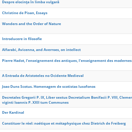
Despre elocința în limba vulgară
Christine de Pisan, Essays
Wonders and the Order of Nature
Introducere in filosofie
Alfarabi, Avicenna, and Averroes, on intellect
Pierre Hadot, l'enseignement des antiques, l'enseignement des modernes
A Entrada de Aristoteles no Ocidente Medieval
Joao Duns Scotus. Homenagem de scotistas lusofonos
Decretales Gregorii P. IX, Liber sextus Decretalium Bonifacii P. VIII, Clem
viginti Ioannis P. XXII tum Communes
Der Kardinal
Constituer le réel: noétique et métaphysique chez Dietrich de Freiberg