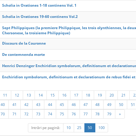
Scholia in Orationes 1-18 continens Vol. 1
Scholia in Orationes 19-60 continens Vol.2
Sept Philippiques (la premiere Philippique, les trois olynthiennes, la deux
Chersonese, la troisieme Philippique)
Discours de la Couronne
De contemnenda morte
Henrici Denzinger Enchiridion symbolorum, definitionum et declarationu
Enchiridion symbolorum, definitionum et declarationum de rebus fidei 
11
12
13
14
15
16
17
18
19
20
21
2
40
41
42
43
44
45
46
47
48
49
50
51
70
71
72
73
74
75
76
77
78
79
»
Intrări pe pagină:
10
25
50
100