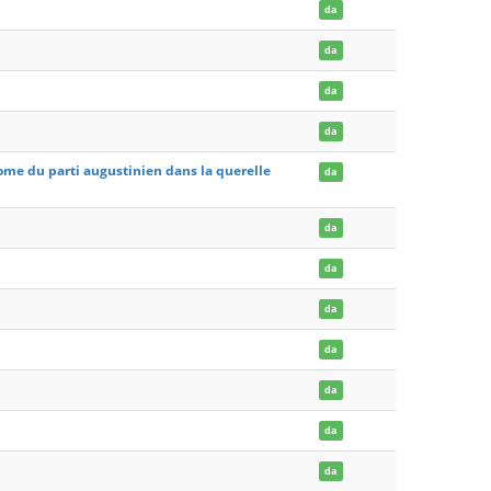
da
da
da
da
Rome du parti augustinien dans la querelle
da
da
da
da
da
da
da
da