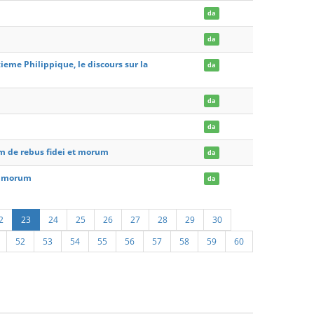
da
da
ieme Philippique, le discours sur la
da
da
da
m de rebus fidei et morum
da
et morum
da
2
23
24
25
26
27
28
29
30
52
53
54
55
56
57
58
59
60