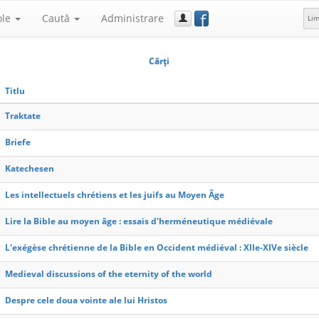
f
ole
Caută
Administrare
Li
Cărţi
Titlu
Traktate
Briefe
Katechesen
Les intellectuels chrétiens et les juifs au Moyen Âge
Lire la Bible au moyen âge : essais d'herméneutique médiévale
L'exégèse chrétienne de la Bible en Occident médiéval : XIIe-XIVe siècle
Medieval discussions of the eternity of the world
Despre cele doua vointe ale lui Hristos