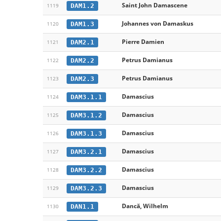
Saint John Damascene
DAM1.2
1119
Johannes von Damaskus
DAM1.3
1120
Pierre Damien
DAM2.1
1121
Petrus Damianus
DAM2.2
1122
Petrus Damianus
DAM2.3
1123
Damascius
DAM3.1.1
1124
Damascius
DAM3.1.2
1125
Damascius
DAM3.1.3
1126
Damascius
DAM3.2.1
1127
Damascius
DAM3.2.2
1128
Damascius
DAM3.2.3
1129
Dancă, Wilhelm
DAN1.1
1130