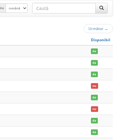
mba
Următor
→
Disponibil
da
da
da
nu
da
nu
da
da