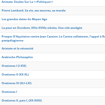
Aristote. Etudes Sur La <<Politique>>
Pierre Lombard. Sa vie, ses oeuvres, sa morale
Les grandes dates du Moyen Age
La peur en Occident, XIVe-XVIIIe siècles. Une cité assiégée
Prosper D’Aquitaine contre Jean Cassien: Le Contra collatorem, l’appel à 
postpélagienne
Aristote et la nécessité
Arabische Philosophie
Orationes I (I-XIX)
Orationes II (XX-XL)
Orationes III (XLI-LXI)
Orationes I
Orationes II, pars I, (XX-XXIII)