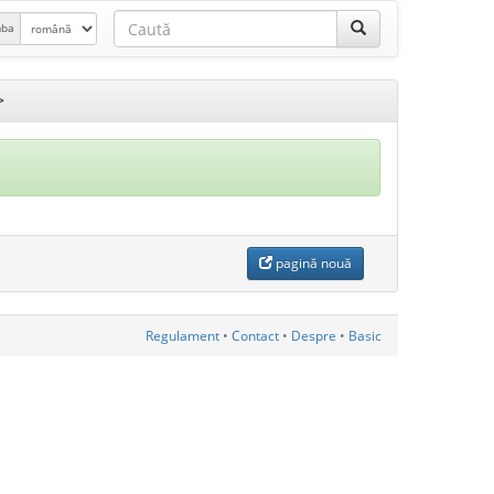
mba
>
pagină nouă
Regulament
•
Contact
•
Despre
•
Basic