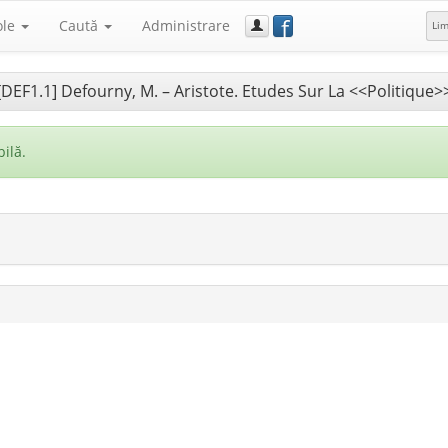
f
ole
Caută
Administrare
Li
[DEF1.1] Defourny, M. – Aristote. Etudes Sur La <<Politique>
ilă.