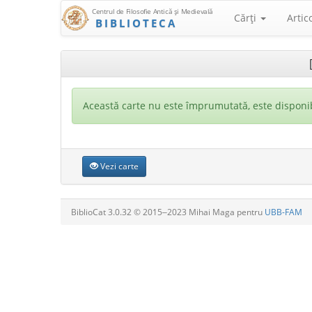
Centrul de Filosofie Antică şi Medievală
Cărţi
Artic
BIBLIOTECA
Această carte nu este împrumutată, este disponib
Vezi carte
BiblioCat 3.0.32 © 2015‒2023 Mihai Maga pentru
UBB-FAM