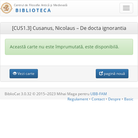
Centrul de Filosofie Antică şi Medievală
BIBLIOTECA
[CUS1.3] Cusanus, Nicolaus – De docta ignorantia
Această carte nu este împrumutată, este disponibilă.
Vezi carte
pagină nouă
BiblioCat 3.0.32 © 2015‒2023 Mihai Maga pentru
UBB-FAM
Regulament
•
Contact
•
Despre
•
Basic