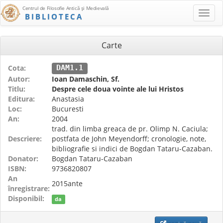
Centrul de Filosofie Antică şi Medievală
BIBLIOTECA
Carte
Cota:
DAM1.1
Autor:
Ioan Damaschin, Sf.
Titlu:
Despre cele doua vointe ale lui Hristos
Editura:
Anastasia
Loc:
Bucuresti
An:
2004
trad. din limba greaca de pr. Olimp N. Caciula;
Descriere:
postfata de John Meyendorff; cronologie, note,
bibliografie si indici de Bogdan Tataru-Cazaban.
Donator:
Bogdan Tataru-Cazaban
ISBN:
9736820807
An
2015ante
înregistrare:
Disponibil:
da