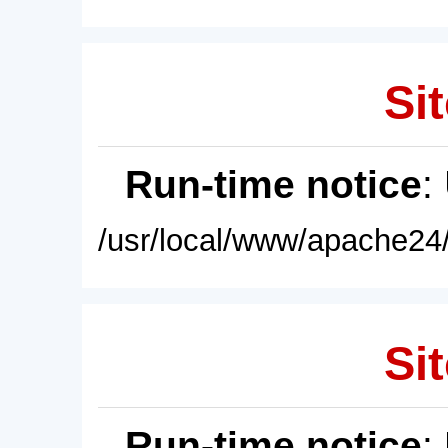
Sit
Run-time notice
:
/usr/local/www/apache24/
Sit
Run-time notice
: