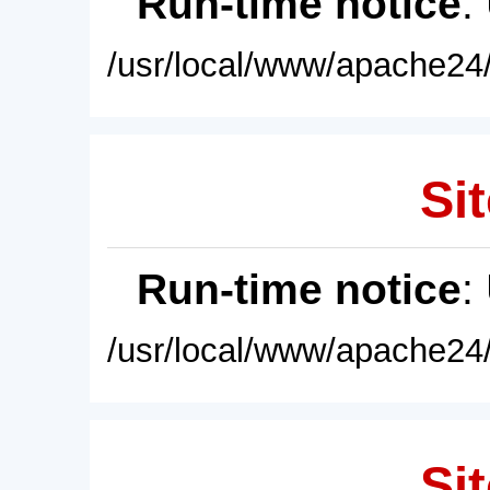
Run-time notice
:
/usr/local/www/apache24/
Sit
Run-time notice
:
/usr/local/www/apache24/
Sit