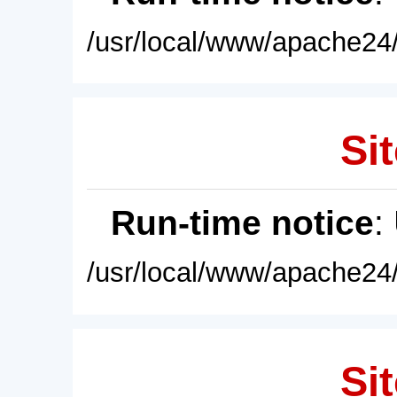
/usr/local/www/apache24/
Sit
Run-time notice
:
/usr/local/www/apache24/
Sit