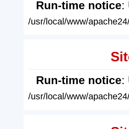
Run-time notice
:
/usr/local/www/apache24/
Sit
Run-time notice
:
/usr/local/www/apache24/