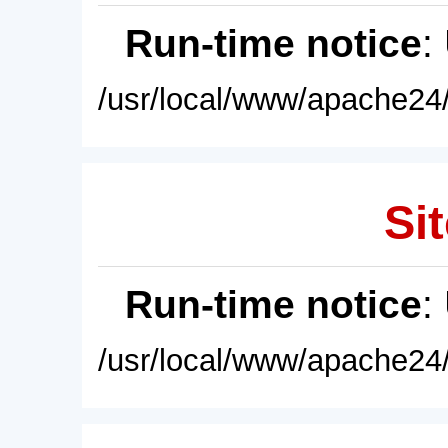
Run-time notice
:
/usr/local/www/apache24/
Sit
Run-time notice
:
/usr/local/www/apache24/