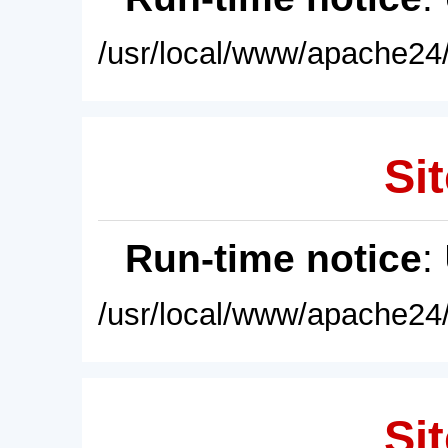
/usr/local/www/apache24/
Sit
Run-time notice
:
/usr/local/www/apache24/
Sit