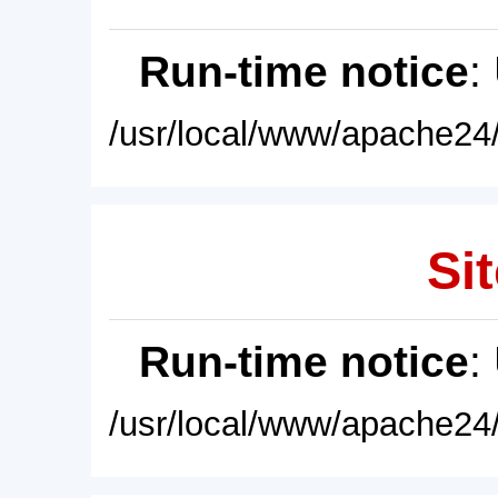
Run-time notice
:
/usr/local/www/apache24/
Sit
Run-time notice
:
/usr/local/www/apache24/