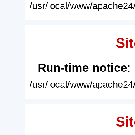
/usr/local/www/apache24/
Sit
Run-time notice
:
/usr/local/www/apache24/
Sit