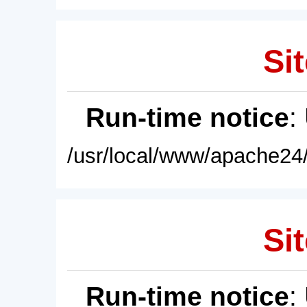
Sit
Run-time notice
:
/usr/local/www/apache24/
Sit
Run-time notice
: