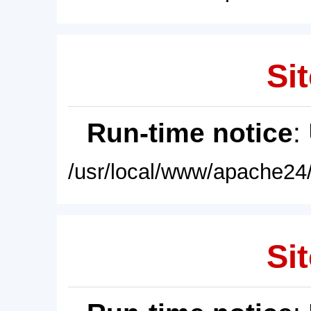
Sit
Run-time notice
:
/usr/local/www/apache24/
Sit