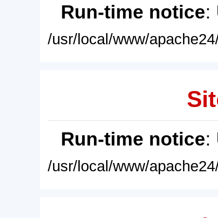
Run-time notice
:
/usr/local/www/apache24/
Sit
Run-time notice
:
/usr/local/www/apache24/