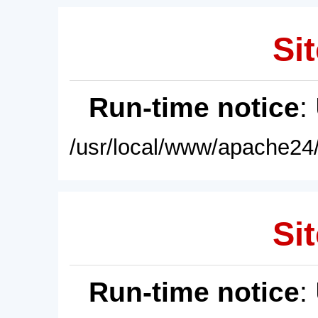
Sit
Run-time notice
:
/usr/local/www/apache24/
Sit
Run-time notice
: