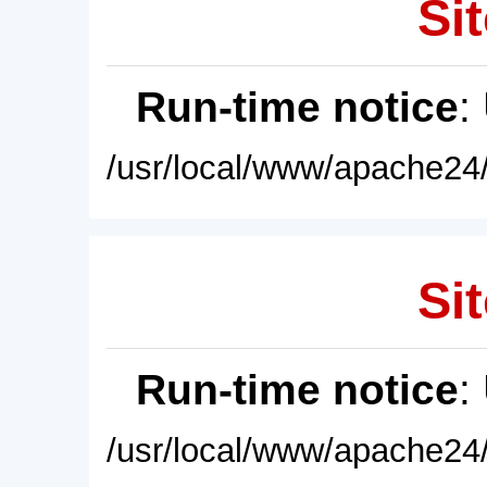
Sit
Run-time notice
:
/usr/local/www/apache24/
Sit
Run-time notice
:
/usr/local/www/apache24/