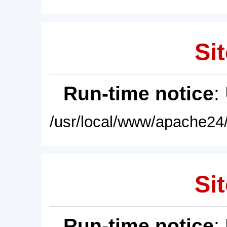
Sit
Run-time notice
:
/usr/local/www/apache24/
Sit
Run-time notice
: