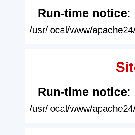
Run-time notice
:
/usr/local/www/apache24/
Sit
Run-time notice
:
/usr/local/www/apache24/