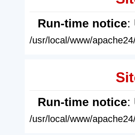
Run-time notice
:
/usr/local/www/apache24/
Sit
Run-time notice
:
/usr/local/www/apache24/