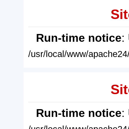
Sit
Run-time notice
:
/usr/local/www/apache24/
Sit
Run-time notice
: