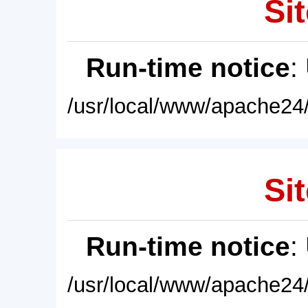
Sit
Run-time notice
:
/usr/local/www/apache24/
Sit
Run-time notice
:
/usr/local/www/apache24/