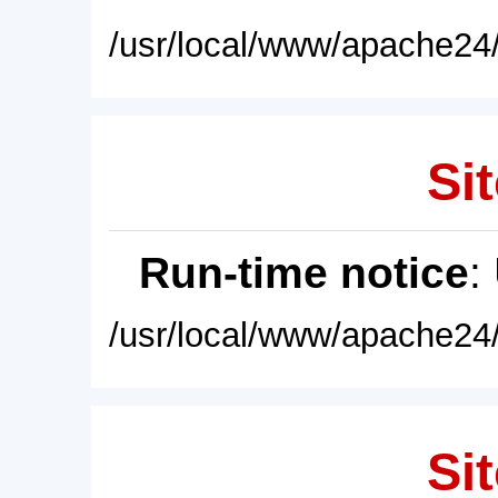
/usr/local/www/apache24/
Sit
Run-time notice
:
/usr/local/www/apache24/
Sit