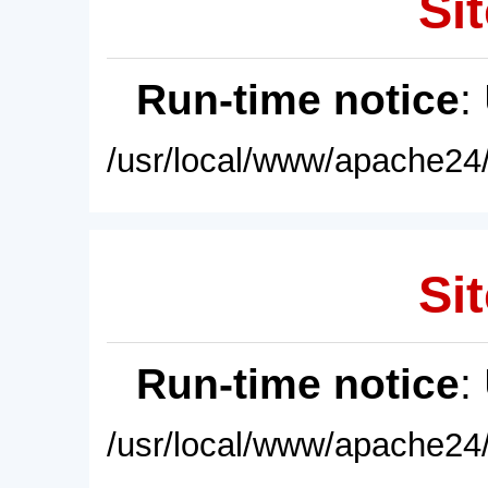
Sit
Run-time notice
:
/usr/local/www/apache24/
Sit
Run-time notice
:
/usr/local/www/apache24/