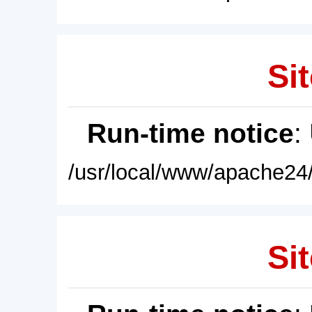
Sit
Run-time notice
:
/usr/local/www/apache24/
Sit