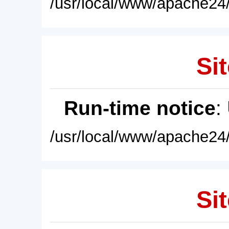
/usr/local/www/apache24/
Sit
Run-time notice
:
/usr/local/www/apache24/
Sit