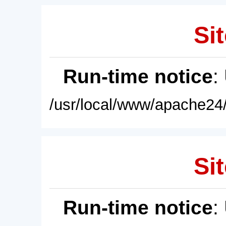
Sit
Run-time notice
:
/usr/local/www/apache24/
Sit
Run-time notice
: