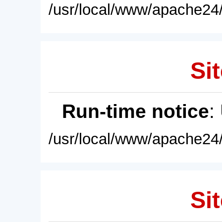
/usr/local/www/apache24/
Sit
Run-time notice
:
/usr/local/www/apache24/
Sit