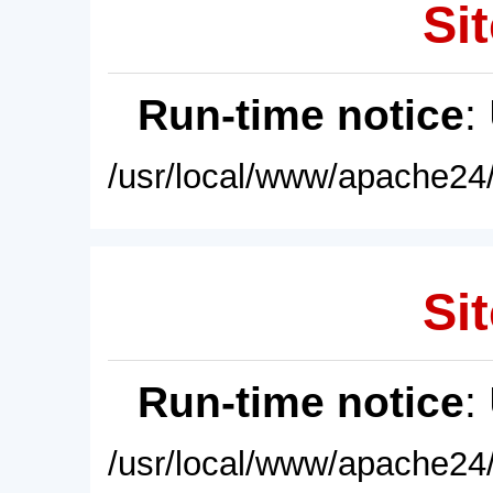
Sit
Run-time notice
:
/usr/local/www/apache24/
Sit
Run-time notice
:
/usr/local/www/apache24/