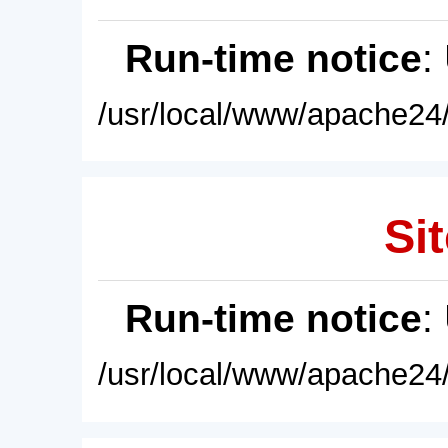
Run-time notice
:
/usr/local/www/apache24/
Sit
Run-time notice
:
/usr/local/www/apache24/