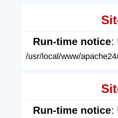
Sit
Run-time notice
:
/usr/local/www/apache24/
Sit
Run-time notice
: