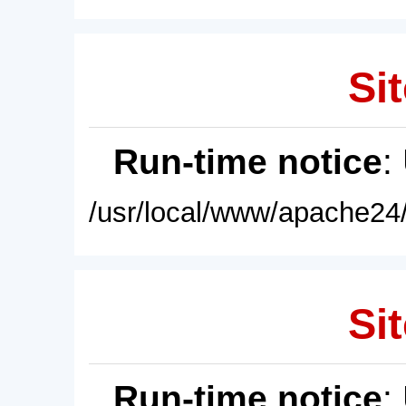
Sit
Run-time notice
:
/usr/local/www/apache24/
Sit
Run-time notice
: