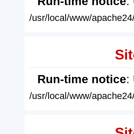
Run-time notice
:
/usr/local/www/apache24/
Sit
Run-time notice
:
/usr/local/www/apache24/
Sit