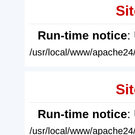
Sit
Run-time notice
:
/usr/local/www/apache24/
Sit
Run-time notice
:
/usr/local/www/apache24/