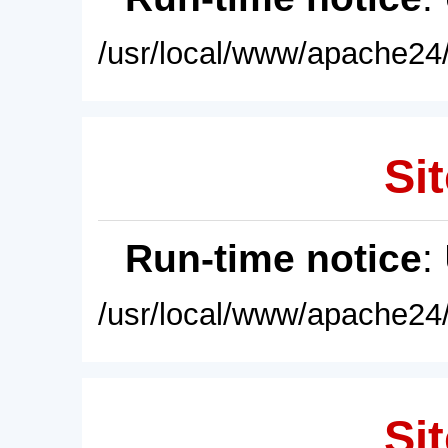
/usr/local/www/apache24/
Sit
Run-time notice
:
/usr/local/www/apache24/
Sit