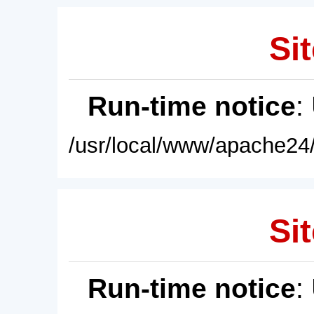
Sit
Run-time notice
:
/usr/local/www/apache24/
Sit
Run-time notice
: