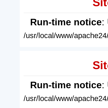
Sit
Run-time notice
:
/usr/local/www/apache24/
Sit
Run-time notice
:
/usr/local/www/apache24/