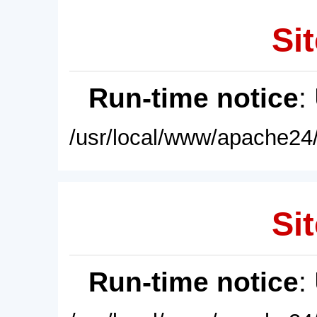
Sit
Run-time notice
:
/usr/local/www/apache24/
Sit
Run-time notice
: