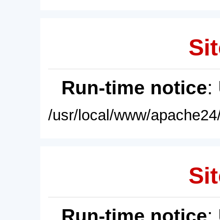
Sit
Run-time notice
:
/usr/local/www/apache24/
Sit
Run-time notice
: