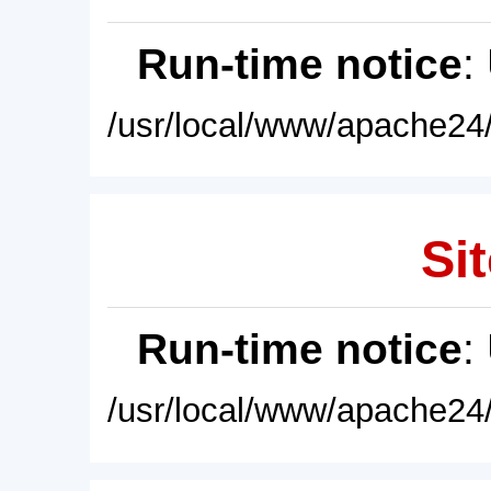
Run-time notice
:
/usr/local/www/apache24/
Sit
Run-time notice
:
/usr/local/www/apache24/