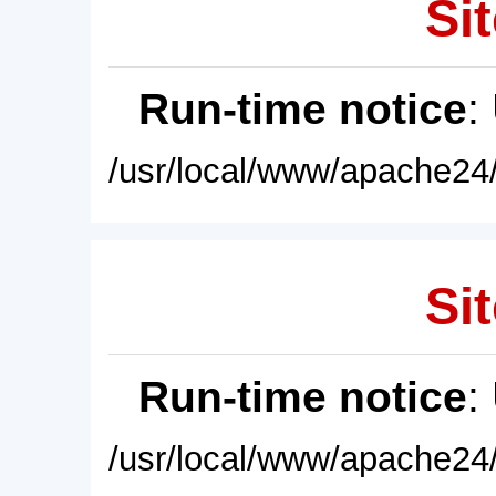
Sit
Run-time notice
:
/usr/local/www/apache24/
Sit
Run-time notice
:
/usr/local/www/apache24/