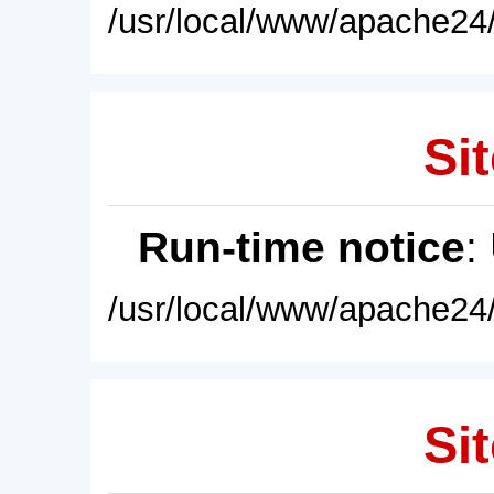
/usr/local/www/apache24/
Sit
Run-time notice
:
/usr/local/www/apache24/
Sit