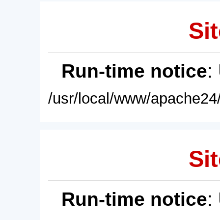
Sit
Run-time notice
:
/usr/local/www/apache24/
Sit
Run-time notice
: