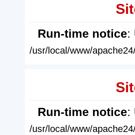
Sit
Run-time notice
:
/usr/local/www/apache24/
Sit
Run-time notice
:
/usr/local/www/apache24/