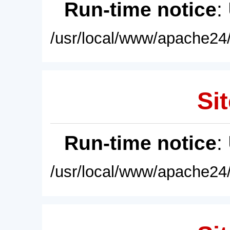
Run-time notice
:
/usr/local/www/apache24/
Sit
Run-time notice
:
/usr/local/www/apache24/