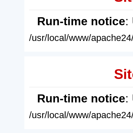
Run-time notice
:
/usr/local/www/apache24/
Sit
Run-time notice
:
/usr/local/www/apache24/