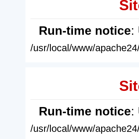
Sit
Run-time notice
:
/usr/local/www/apache24/
Sit
Run-time notice
:
/usr/local/www/apache24/