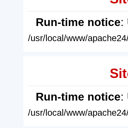
Run-time notice
:
/usr/local/www/apache24/
Sit
Run-time notice
:
/usr/local/www/apache24/