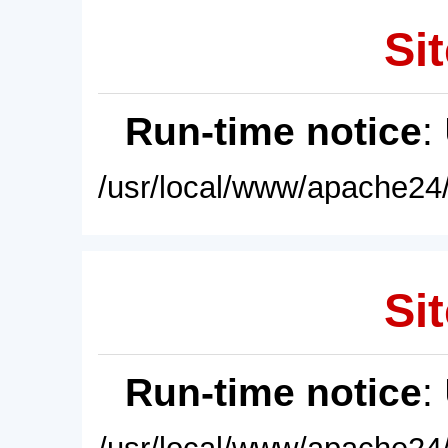
Sit
Run-time notice
:
/usr/local/www/apache24/
Sit
Run-time notice
: