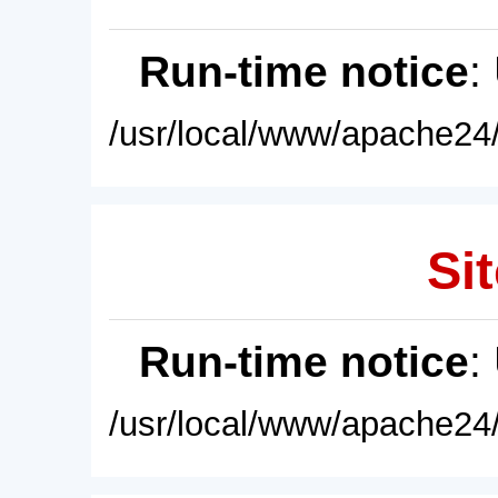
Run-time notice
:
/usr/local/www/apache24/
Sit
Run-time notice
:
/usr/local/www/apache24/