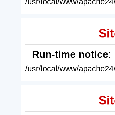
/usr/local/www/apache24/
Sit
Run-time notice
:
/usr/local/www/apache24/
Sit