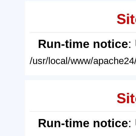
Sit
Run-time notice
:
/usr/local/www/apache24/
Sit
Run-time notice
: