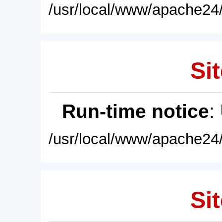
/usr/local/www/apache24/
Sit
Run-time notice
:
/usr/local/www/apache24/
Sit