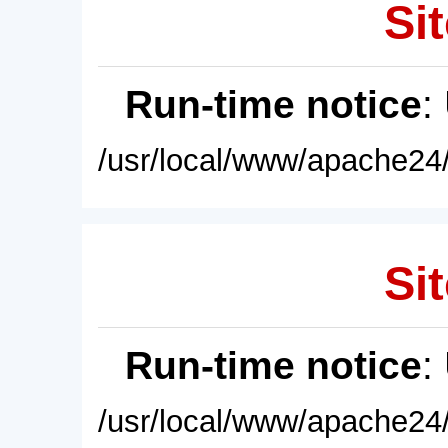
Sit
Run-time notice
:
/usr/local/www/apache24/
Sit
Run-time notice
:
/usr/local/www/apache24/