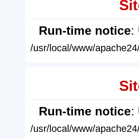
Sit
Run-time notice
:
/usr/local/www/apache24/
Sit
Run-time notice
:
/usr/local/www/apache24/