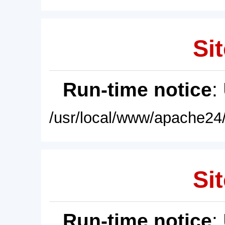
Sit
Run-time notice
:
/usr/local/www/apache24/
Sit
Run-time notice
: