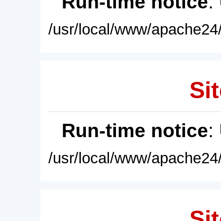
Run-time notice
:
/usr/local/www/apache24/
Sit
Run-time notice
:
/usr/local/www/apache24/
Sit