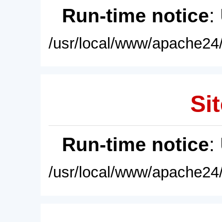
Run-time notice
:
/usr/local/www/apache24/
Sit
Run-time notice
:
/usr/local/www/apache24/