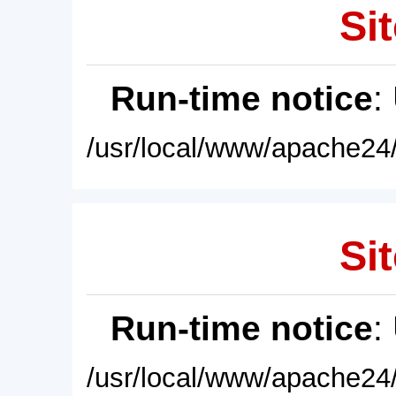
Sit
Run-time notice
:
/usr/local/www/apache24/
Sit
Run-time notice
:
/usr/local/www/apache24/