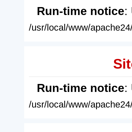
Run-time notice
:
/usr/local/www/apache24/
Sit
Run-time notice
:
/usr/local/www/apache24/