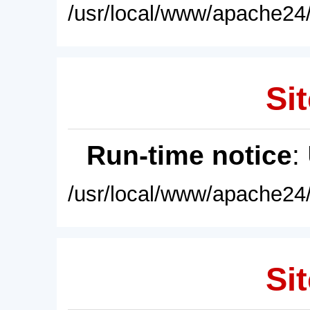
/usr/local/www/apache24/
Sit
Run-time notice
:
/usr/local/www/apache24/
Sit