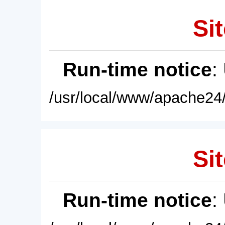
Sit
Run-time notice
:
/usr/local/www/apache24/
Sit
Run-time notice
: