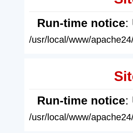
Run-time notice
:
/usr/local/www/apache24/
Sit
Run-time notice
:
/usr/local/www/apache24/