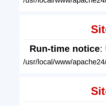
/usr/local/www/apache24/
Sit
Run-time notice
:
/usr/local/www/apache24/
Sit