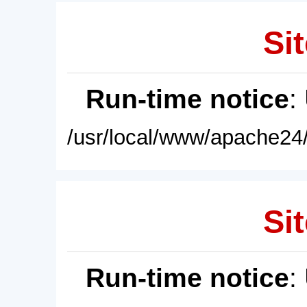
Sit
Run-time notice
:
/usr/local/www/apache24/
Sit
Run-time notice
: