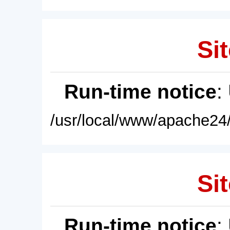
Sit
Run-time notice
:
/usr/local/www/apache24/
Sit
Run-time notice
: