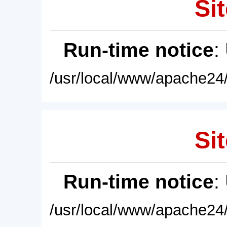
Sit
Run-time notice
:
/usr/local/www/apache24/
Sit
Run-time notice
:
/usr/local/www/apache24/