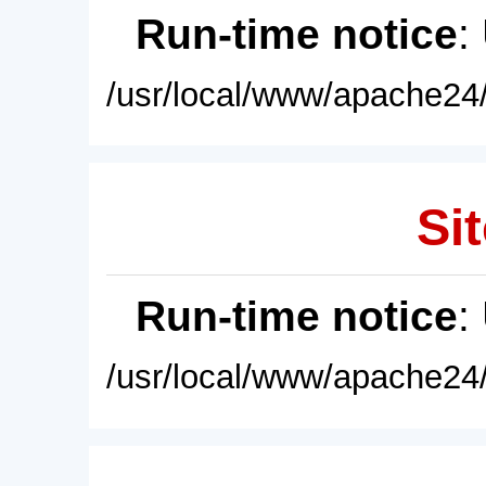
Run-time notice
:
/usr/local/www/apache24/
Sit
Run-time notice
:
/usr/local/www/apache24/