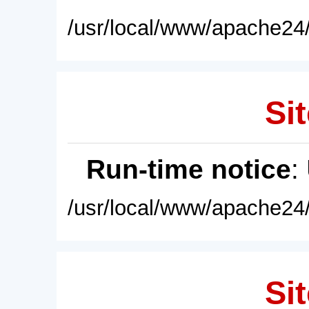
/usr/local/www/apache24/
Sit
Run-time notice
:
/usr/local/www/apache24/
Sit