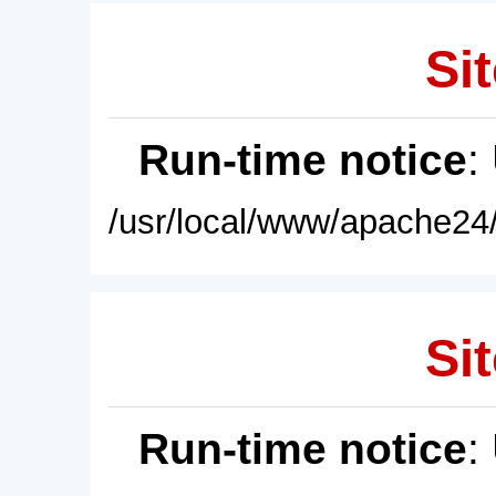
Sit
Run-time notice
:
/usr/local/www/apache24/
Sit
Run-time notice
: