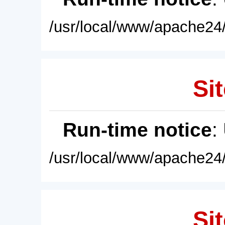
/usr/local/www/apache24/
Sit
Run-time notice
:
/usr/local/www/apache24/
Sit