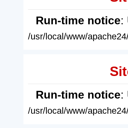
Run-time notice
:
/usr/local/www/apache24/
Sit
Run-time notice
:
/usr/local/www/apache24/