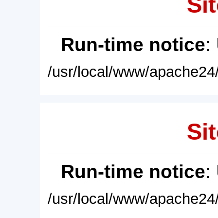
Sit
Run-time notice
:
/usr/local/www/apache24/
Sit
Run-time notice
:
/usr/local/www/apache24/