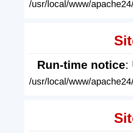
/usr/local/www/apache24/
Sit
Run-time notice
:
/usr/local/www/apache24/
Sit