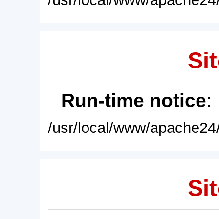
/usr/local/www/apache24/
Sit
Run-time notice
:
/usr/local/www/apache24/
Sit