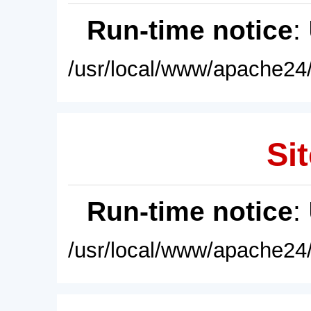
Run-time notice
:
/usr/local/www/apache24/
Sit
Run-time notice
:
/usr/local/www/apache24/