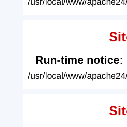
/usr/local/www/apache24/
Sit
Run-time notice
:
/usr/local/www/apache24/
Sit