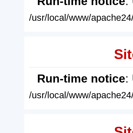
Run-time notice
:
/usr/local/www/apache24/
Sit
Run-time notice
:
/usr/local/www/apache24/
Sit