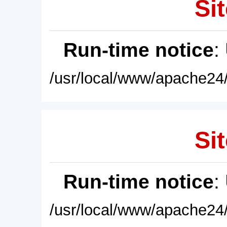
Sit
Run-time notice
:
/usr/local/www/apache24/
Sit
Run-time notice
:
/usr/local/www/apache24/