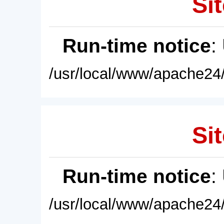
Sit
Run-time notice
:
/usr/local/www/apache24/
Sit
Run-time notice
:
/usr/local/www/apache24/