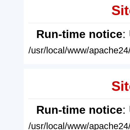
Sit
Run-time notice
:
/usr/local/www/apache24/
Sit
Run-time notice
:
/usr/local/www/apache24/