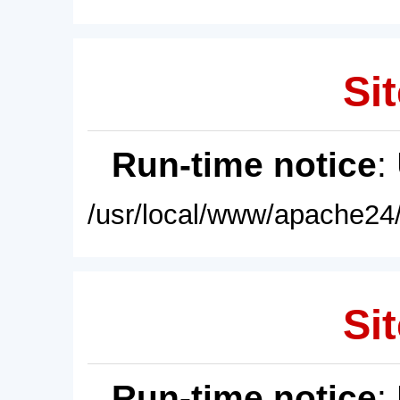
Sit
Run-time notice
:
/usr/local/www/apache24/
Sit
Run-time notice
: