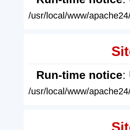
/usr/local/www/apache24/
Sit
Run-time notice
:
/usr/local/www/apache24/
Sit