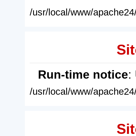
/usr/local/www/apache24/
Sit
Run-time notice
:
/usr/local/www/apache24/
Sit