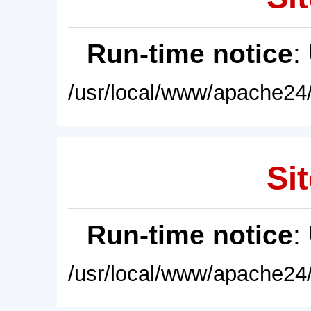
Run-time notice
:
/usr/local/www/apache24/
Sit
Run-time notice
:
/usr/local/www/apache24/