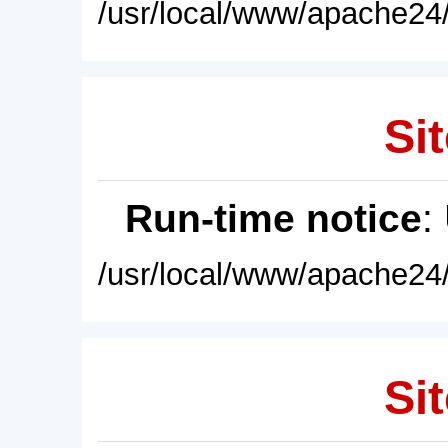
/usr/local/www/apache24/
Sit
Run-time notice
:
/usr/local/www/apache24/
Sit