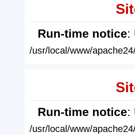
Sit
Run-time notice
:
/usr/local/www/apache24/
Sit
Run-time notice
:
/usr/local/www/apache24/