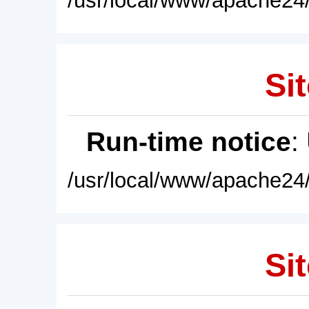
/usr/local/www/apache24/
Sit
Run-time notice
:
/usr/local/www/apache24/
Sit