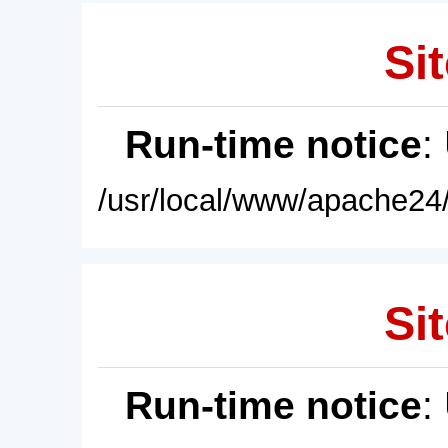
Sit
Run-time notice
:
/usr/local/www/apache24/
Sit
Run-time notice
: