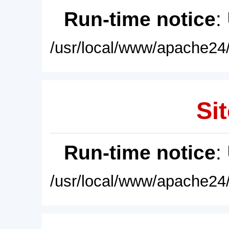
Run-time notice
:
/usr/local/www/apache24/
Sit
Run-time notice
:
/usr/local/www/apache24/