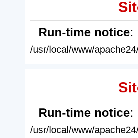
Sit
Run-time notice
:
/usr/local/www/apache24/
Sit
Run-time notice
:
/usr/local/www/apache24/