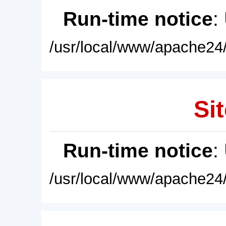
Run-time notice
:
/usr/local/www/apache24/
Sit
Run-time notice
:
/usr/local/www/apache24/