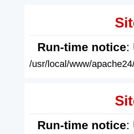
Sit
Run-time notice
:
/usr/local/www/apache24/
Sit
Run-time notice
: