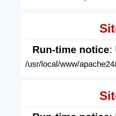
Sit
Run-time notice
:
/usr/local/www/apache24/
Sit