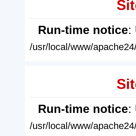
Sit
Run-time notice
:
/usr/local/www/apache24/
Sit
Run-time notice
:
/usr/local/www/apache24/