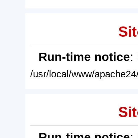
Sit
Run-time notice
:
/usr/local/www/apache24/
Sit
Run-time notice
: