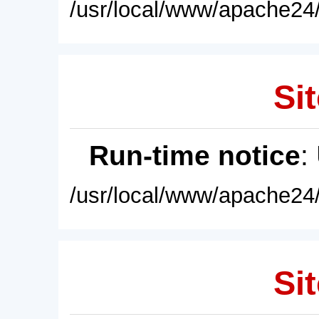
/usr/local/www/apache24/
Sit
Run-time notice
:
/usr/local/www/apache24/
Sit