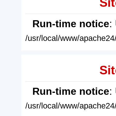
Sit
Run-time notice
:
/usr/local/www/apache24/
Sit
Run-time notice
:
/usr/local/www/apache24/