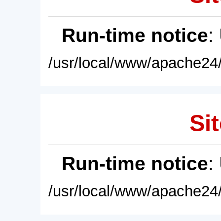
Run-time notice
:
/usr/local/www/apache24/
Sit
Run-time notice
:
/usr/local/www/apache24/