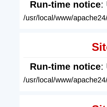
Run-time notice
:
/usr/local/www/apache24/
Sit
Run-time notice
:
/usr/local/www/apache24/