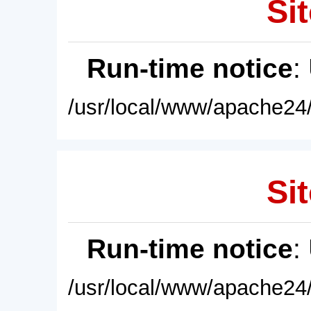
Sit
Run-time notice
:
/usr/local/www/apache24/
Sit
Run-time notice
:
/usr/local/www/apache24/