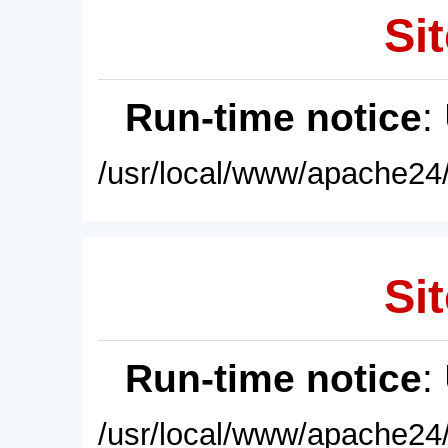
Sit
Run-time notice
:
/usr/local/www/apache24/
Sit
Run-time notice
:
/usr/local/www/apache24/