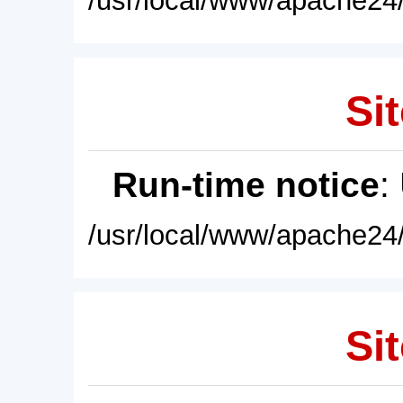
/usr/local/www/apache24/
Sit
Run-time notice
:
/usr/local/www/apache24/
Sit