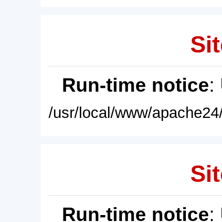
Sit
Run-time notice
:
/usr/local/www/apache24/
Sit
Run-time notice
: