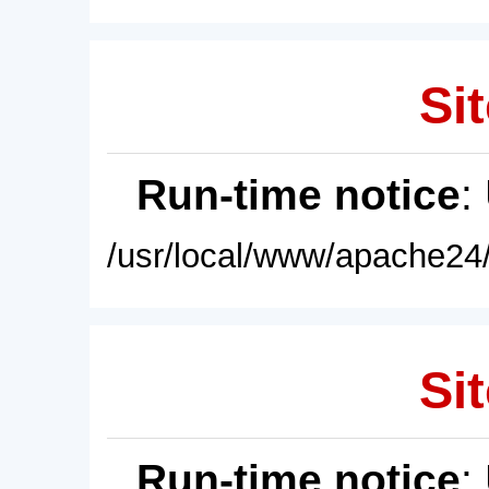
Sit
Run-time notice
:
/usr/local/www/apache24/
Sit
Run-time notice
: