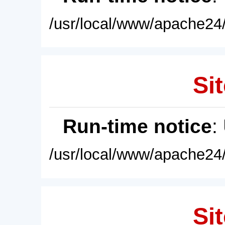
/usr/local/www/apache24/
Sit
Run-time notice
:
/usr/local/www/apache24/
Sit