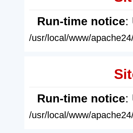
Run-time notice
:
/usr/local/www/apache24/
Sit
Run-time notice
:
/usr/local/www/apache24/