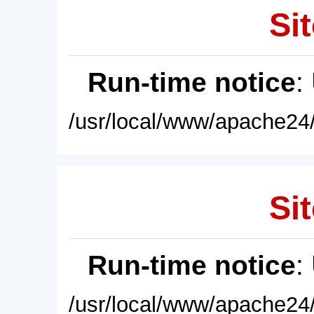
Sit
Run-time notice
:
/usr/local/www/apache24/
Sit
Run-time notice
:
/usr/local/www/apache24/