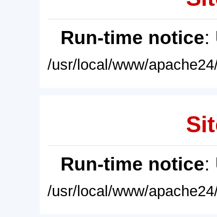
Run-time notice
:
/usr/local/www/apache24/
Sit
Run-time notice
:
/usr/local/www/apache24/