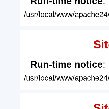
Run-time notice
:
/usr/local/www/apache24/
Sit
Run-time notice
:
/usr/local/www/apache24/
Sit