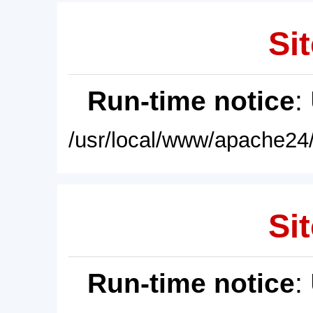
Sit
Run-time notice
:
/usr/local/www/apache24/
Sit
Run-time notice
: