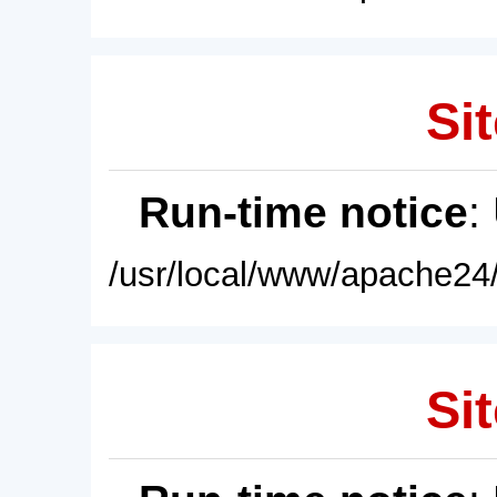
Sit
Run-time notice
:
/usr/local/www/apache24/
Sit