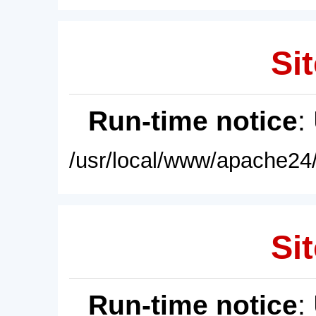
Sit
Run-time notice
:
/usr/local/www/apache24/
Sit
Run-time notice
: