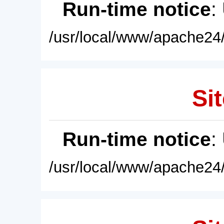
Run-time notice
:
/usr/local/www/apache24/
Sit
Run-time notice
:
/usr/local/www/apache24/