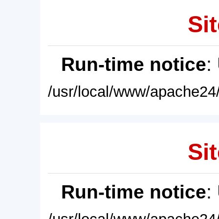
Sit
Run-time notice
:
/usr/local/www/apache24/
Sit
Run-time notice
: