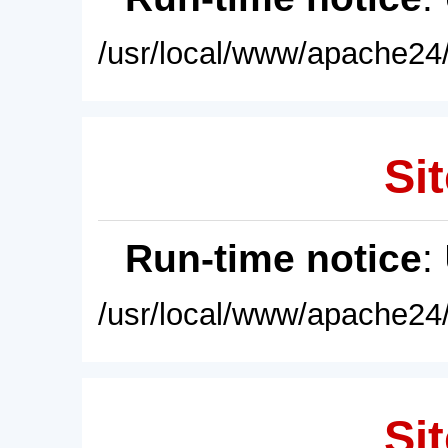
/usr/local/www/apache24/
Sit
Run-time notice
:
/usr/local/www/apache24/
Sit