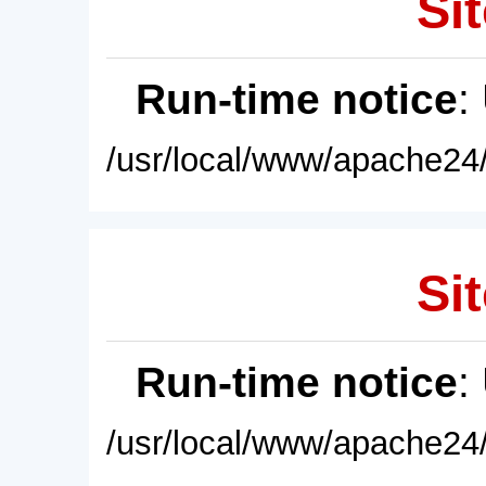
Sit
Run-time notice
:
/usr/local/www/apache24/
Sit
Run-time notice
:
/usr/local/www/apache24/