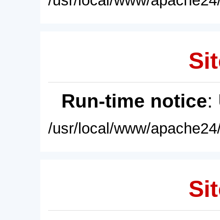
/usr/local/www/apache24/
Sit
Run-time notice
:
/usr/local/www/apache24/
Sit