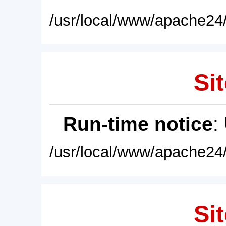
/usr/local/www/apache24/
Sit
Run-time notice
:
/usr/local/www/apache24/
Sit