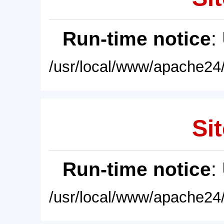
Run-time notice
:
/usr/local/www/apache24/
Sit
Run-time notice
:
/usr/local/www/apache24/