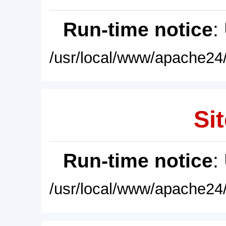
Run-time notice
:
/usr/local/www/apache24/
Sit
Run-time notice
:
/usr/local/www/apache24/