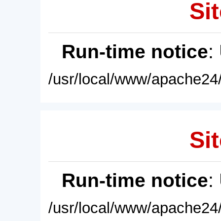
Sit
Run-time notice
:
/usr/local/www/apache24/
Sit
Run-time notice
:
/usr/local/www/apache24/