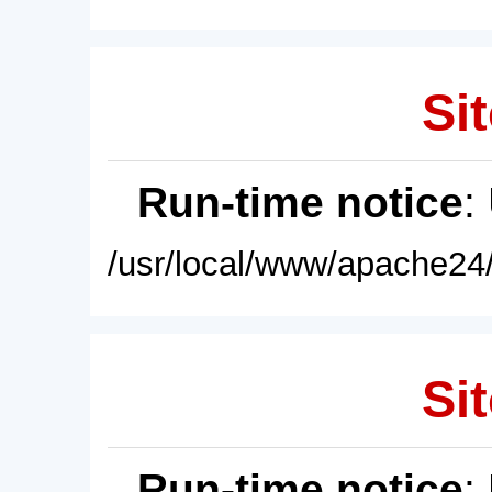
Sit
Run-time notice
:
/usr/local/www/apache24/
Sit
Run-time notice
: