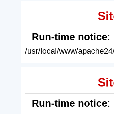
Sit
Run-time notice
:
/usr/local/www/apache24/
Sit
Run-time notice
: