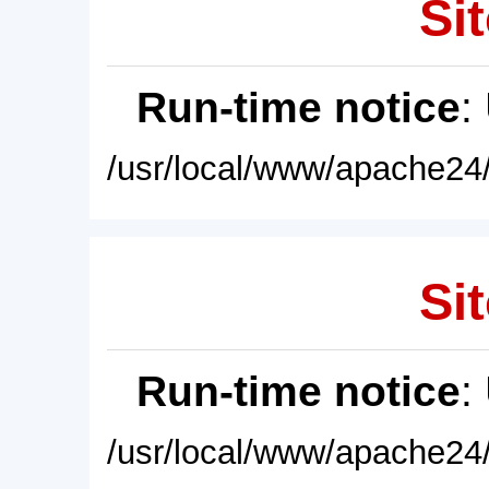
Sit
Run-time notice
:
/usr/local/www/apache24/
Sit
Run-time notice
:
/usr/local/www/apache24/