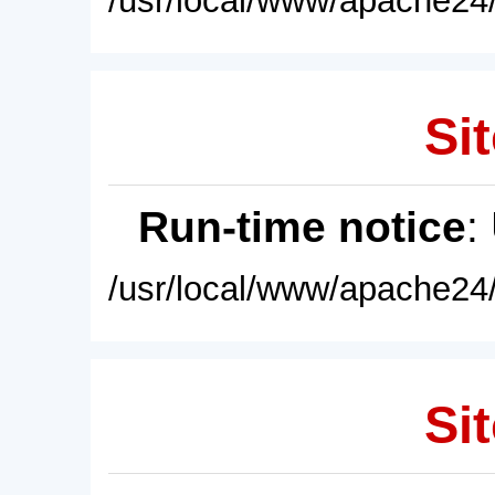
/usr/local/www/apache24/
Sit
Run-time notice
:
/usr/local/www/apache24/
Sit