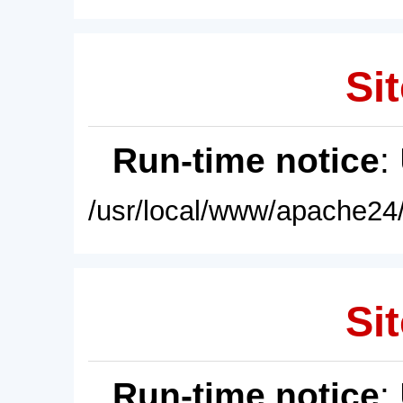
Sit
Run-time notice
:
/usr/local/www/apache24/
Sit
Run-time notice
: