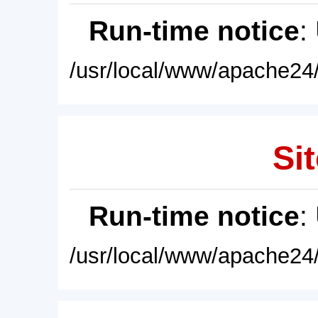
Run-time notice
:
/usr/local/www/apache24/
Sit
Run-time notice
:
/usr/local/www/apache24/