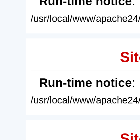
Run-time notice
:
/usr/local/www/apache24/
Sit
Run-time notice
:
/usr/local/www/apache24/
Sit