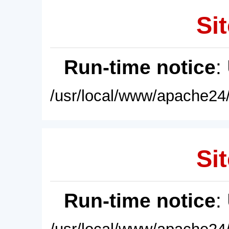
Sit
Run-time notice
:
/usr/local/www/apache24/
Sit
Run-time notice
: