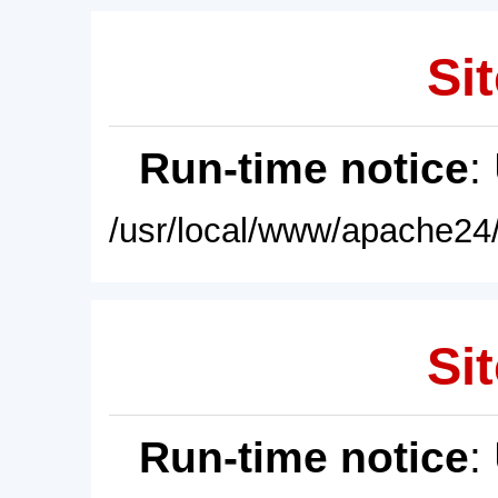
Sit
Run-time notice
:
/usr/local/www/apache24/
Sit
Run-time notice
: