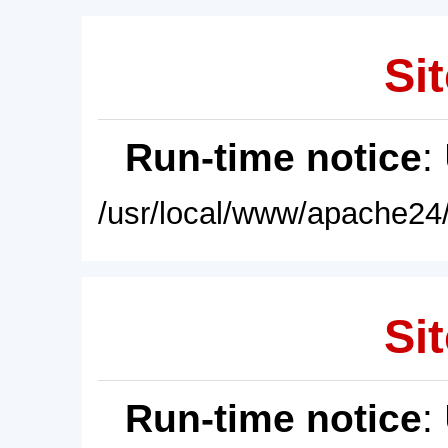
Sit
Run-time notice
:
/usr/local/www/apache24/
Sit
Run-time notice
: