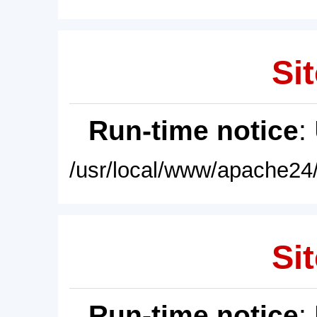
Sit
Run-time notice
:
/usr/local/www/apache24/
Sit
Run-time notice
: