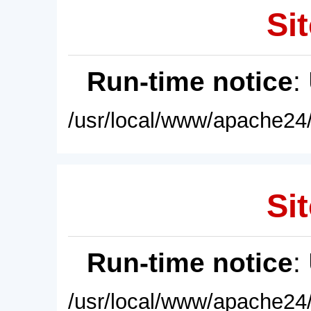
Sit
Run-time notice
:
/usr/local/www/apache24/
Sit
Run-time notice
:
/usr/local/www/apache24/