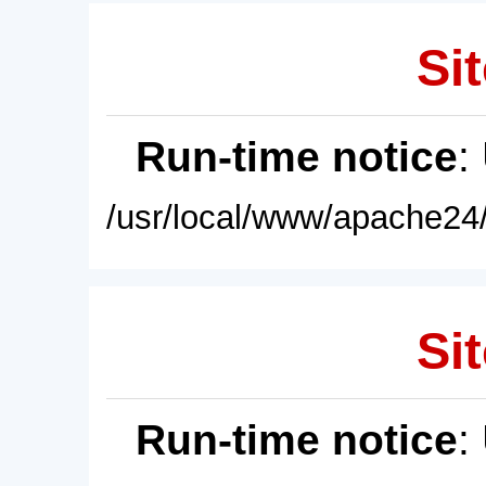
Sit
Run-time notice
:
/usr/local/www/apache24/
Sit
Run-time notice
: