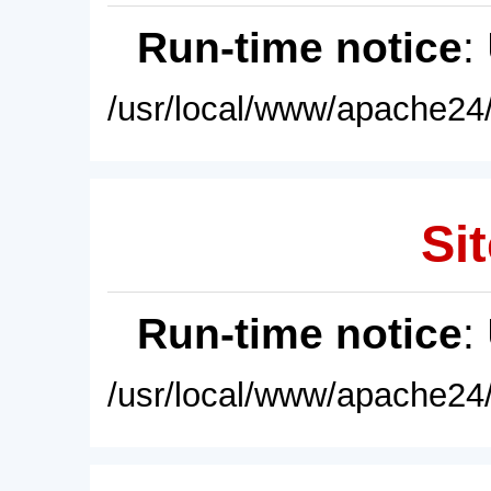
Run-time notice
:
/usr/local/www/apache24/
Sit
Run-time notice
:
/usr/local/www/apache24/