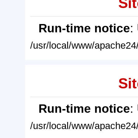
Sit
Run-time notice
:
/usr/local/www/apache24/
Sit
Run-time notice
:
/usr/local/www/apache24/