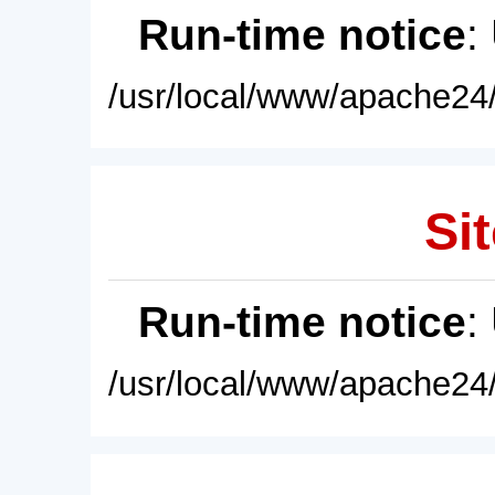
Run-time notice
:
/usr/local/www/apache24/
Sit
Run-time notice
:
/usr/local/www/apache24/