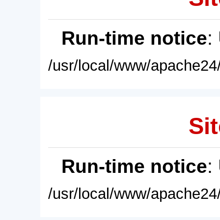
Run-time notice
:
/usr/local/www/apache24/
Sit
Run-time notice
:
/usr/local/www/apache24/