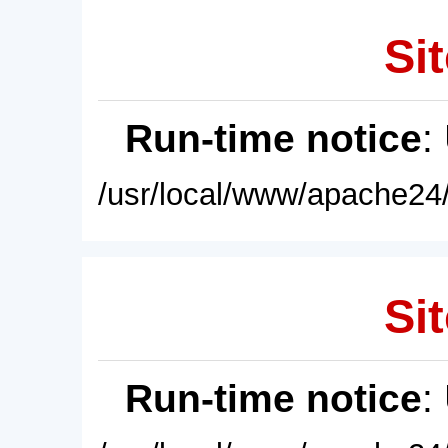
Sit
Run-time notice
:
/usr/local/www/apache24/
Sit
Run-time notice
: