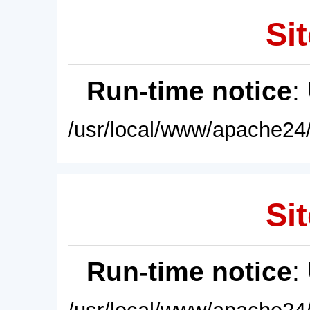
Sit
Run-time notice
:
/usr/local/www/apache24/
Sit
Run-time notice
: