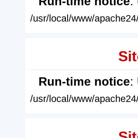
Run-time notice
:
/usr/local/www/apache24/
Sit
Run-time notice
:
/usr/local/www/apache24/
Sit