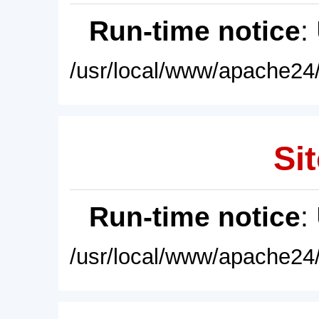
Run-time notice
:
/usr/local/www/apache24/
Sit
Run-time notice
:
/usr/local/www/apache24/