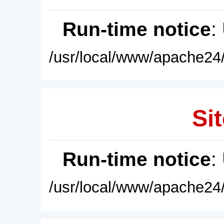
Run-time notice
:
/usr/local/www/apache24/
Sit
Run-time notice
:
/usr/local/www/apache24/