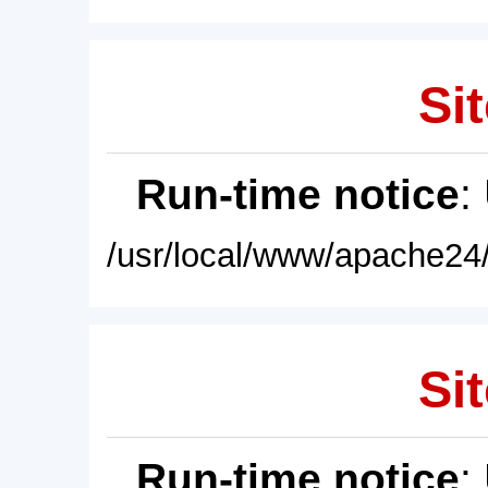
Sit
Run-time notice
:
/usr/local/www/apache24/
Sit
Run-time notice
: