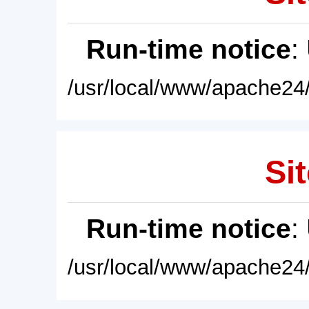
Run-time notice
:
/usr/local/www/apache24/
Sit
Run-time notice
:
/usr/local/www/apache24/