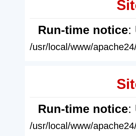
Sit
Run-time notice
:
/usr/local/www/apache24/
Sit
Run-time notice
:
/usr/local/www/apache24/