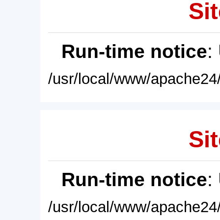
Sit
Run-time notice
:
/usr/local/www/apache24/
Sit
Run-time notice
:
/usr/local/www/apache24/