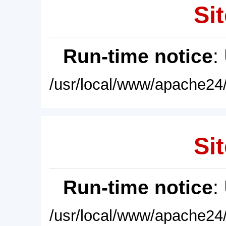
Sit
Run-time notice
:
/usr/local/www/apache24/
Sit
Run-time notice
:
/usr/local/www/apache24/