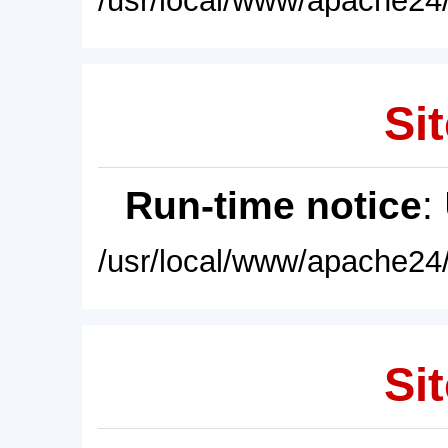
/usr/local/www/apache24/
Sit
Run-time notice
:
/usr/local/www/apache24/
Sit