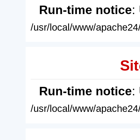
Run-time notice
:
/usr/local/www/apache24/
Sit
Run-time notice
:
/usr/local/www/apache24/