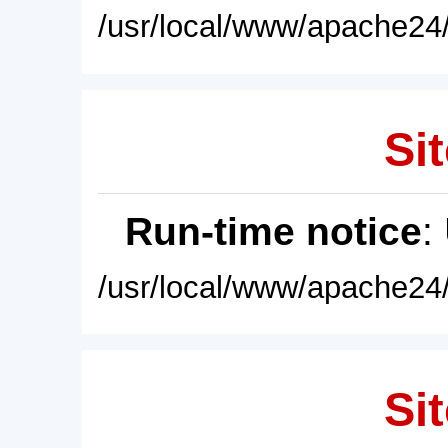
/usr/local/www/apache24/
Sit
Run-time notice
:
/usr/local/www/apache24/
Sit