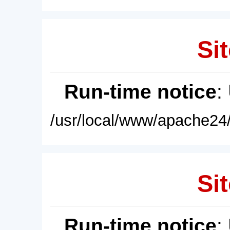
Sit
Run-time notice
:
/usr/local/www/apache24/
Sit
Run-time notice
: