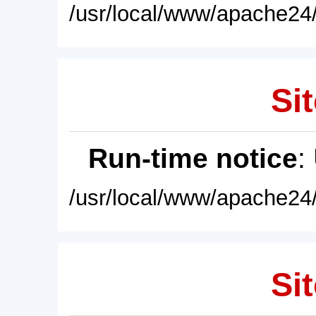
/usr/local/www/apache24/
Sit
Run-time notice
:
/usr/local/www/apache24/
Sit