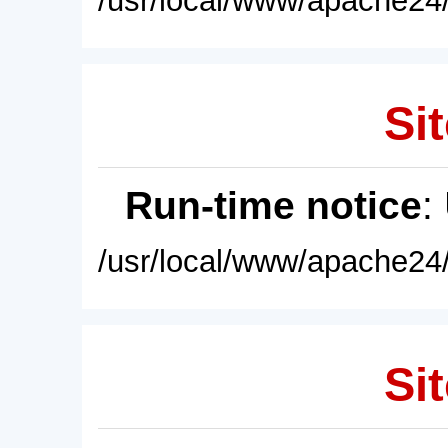
/usr/local/www/apache24/
Sit
Run-time notice
:
/usr/local/www/apache24/
Sit