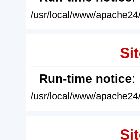
/usr/local/www/apache24/
Sit
Run-time notice
:
/usr/local/www/apache24/
Sit