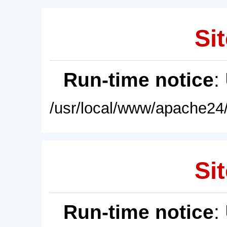
Sit
Run-time notice
:
/usr/local/www/apache24/
Sit
Run-time notice
: