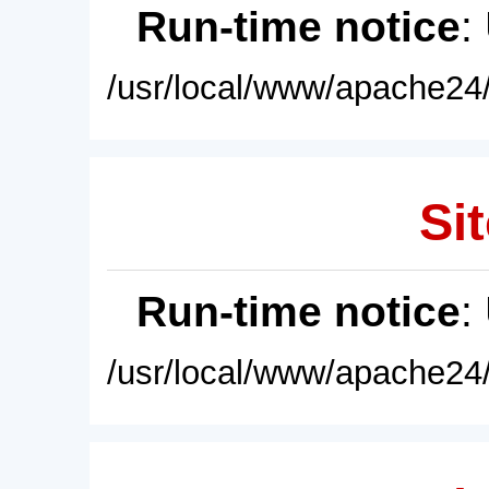
Run-time notice
:
/usr/local/www/apache24/
Sit
Run-time notice
:
/usr/local/www/apache24/