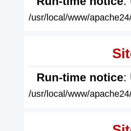
Run-time notice
:
/usr/local/www/apache24/
Sit
Run-time notice
:
/usr/local/www/apache24/
Sit