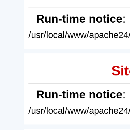
Run-time notice
:
/usr/local/www/apache24/
Sit
Run-time notice
:
/usr/local/www/apache24/