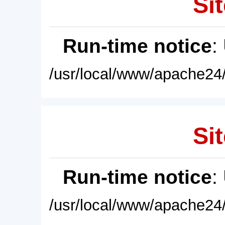
Sit
Run-time notice
:
/usr/local/www/apache24/
Sit
Run-time notice
:
/usr/local/www/apache24/