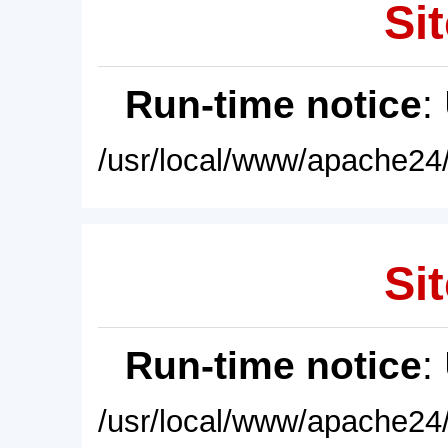
Sit
Run-time notice
:
/usr/local/www/apache24/
Sit
Run-time notice
:
/usr/local/www/apache24/