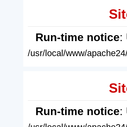
Sit
Run-time notice
:
/usr/local/www/apache24/
Sit
Run-time notice
: