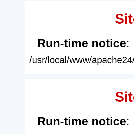
Sit
Run-time notice
:
/usr/local/www/apache24/
Sit
Run-time notice
: