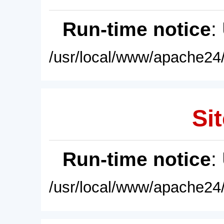
Run-time notice
:
/usr/local/www/apache24/
Sit
Run-time notice
:
/usr/local/www/apache24/