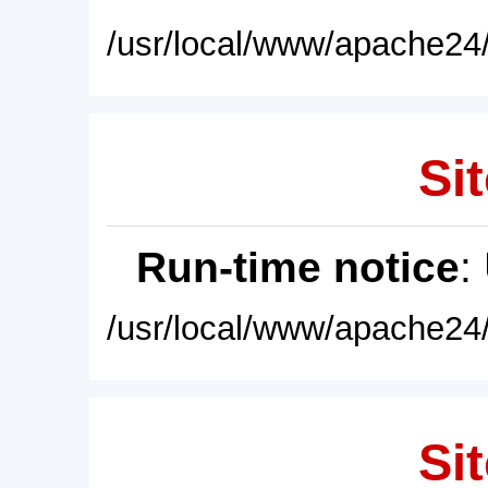
/usr/local/www/apache24/
Sit
Run-time notice
:
/usr/local/www/apache24/
Sit