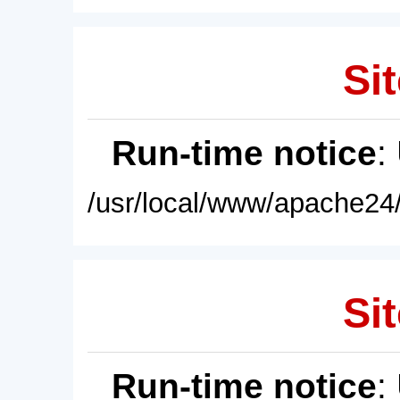
Sit
Run-time notice
:
/usr/local/www/apache24/
Sit
Run-time notice
: