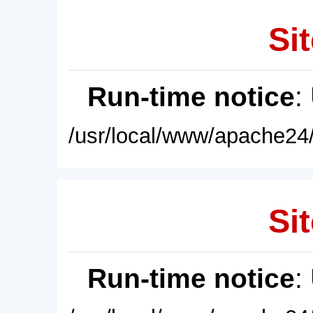
Sit
Run-time notice
:
/usr/local/www/apache24/
Sit
Run-time notice
: