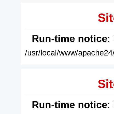
Sit
Run-time notice
:
/usr/local/www/apache24/
Sit
Run-time notice
: