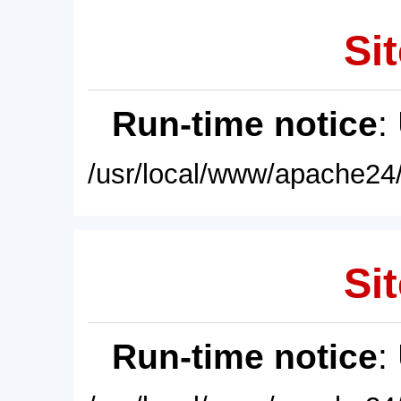
Sit
Run-time notice
:
/usr/local/www/apache24/
Sit
Run-time notice
: