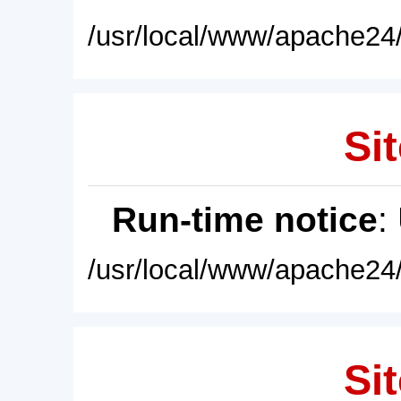
/usr/local/www/apache24/
Sit
Run-time notice
:
/usr/local/www/apache24/
Sit