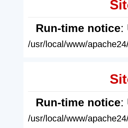
Sit
Run-time notice
:
/usr/local/www/apache24/
Sit
Run-time notice
:
/usr/local/www/apache24/