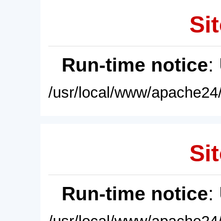
Sit
Run-time notice
:
/usr/local/www/apache24/
Sit
Run-time notice
: