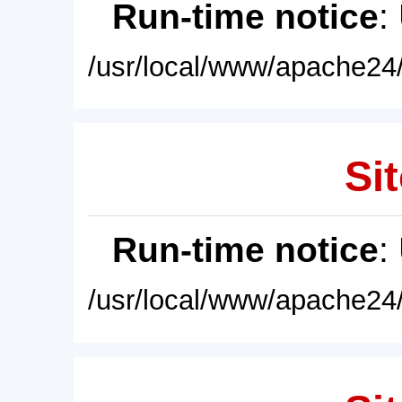
Run-time notice
:
/usr/local/www/apache24/
Sit
Run-time notice
:
/usr/local/www/apache24/