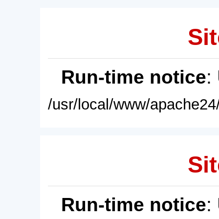
Sit
Run-time notice
:
/usr/local/www/apache24/
Sit
Run-time notice
: