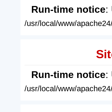
Run-time notice
:
/usr/local/www/apache24/
Sit
Run-time notice
:
/usr/local/www/apache24/