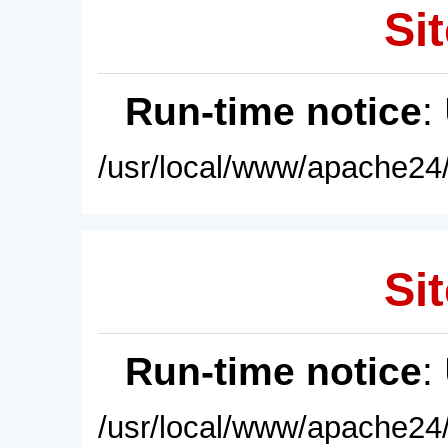
Sit
Run-time notice
:
/usr/local/www/apache24/
Sit
Run-time notice
:
/usr/local/www/apache24/