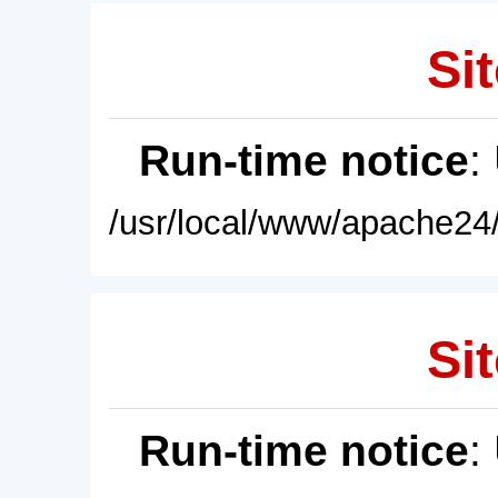
Sit
Run-time notice
:
/usr/local/www/apache24/
Sit
Run-time notice
: