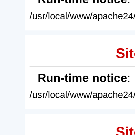
/usr/local/www/apache24/
Sit
Run-time notice
:
/usr/local/www/apache24/
Sit