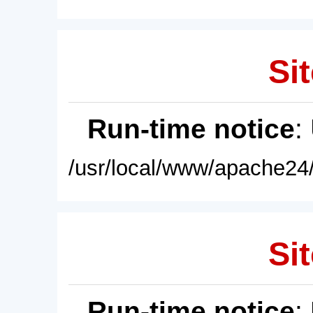
Sit
Run-time notice
:
/usr/local/www/apache24/
Sit
Run-time notice
: