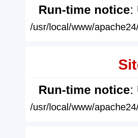
Run-time notice
:
/usr/local/www/apache24/
Sit
Run-time notice
:
/usr/local/www/apache24/