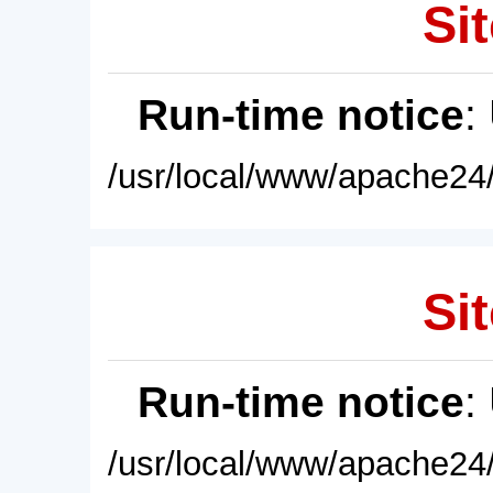
Sit
Run-time notice
:
/usr/local/www/apache24/
Sit
Run-time notice
:
/usr/local/www/apache24/