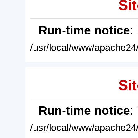
Sit
Run-time notice
:
/usr/local/www/apache24/
Sit
Run-time notice
:
/usr/local/www/apache24/