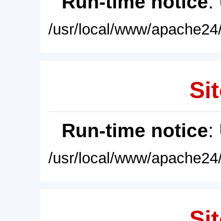
Run-time notice
:
/usr/local/www/apache24/
Sit
Run-time notice
:
/usr/local/www/apache24/
Sit