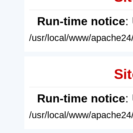
Run-time notice
:
/usr/local/www/apache24/
Sit
Run-time notice
:
/usr/local/www/apache24/