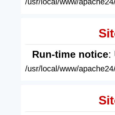
/usr/local/www/apache24/
Sit
Run-time notice
:
/usr/local/www/apache24/
Sit