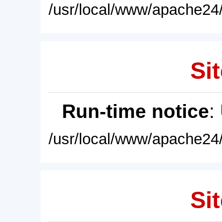
/usr/local/www/apache24/
Sit
Run-time notice
:
/usr/local/www/apache24/
Sit