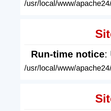
/usr/local/www/apache24/
Sit
Run-time notice
:
/usr/local/www/apache24/
Sit