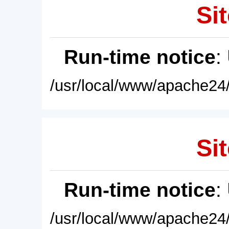
Sit
Run-time notice
:
/usr/local/www/apache24/
Sit
Run-time notice
:
/usr/local/www/apache24/