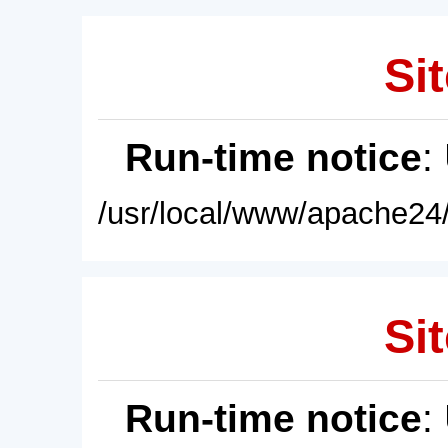
Sit
Run-time notice
:
/usr/local/www/apache24/
Sit
Run-time notice
: