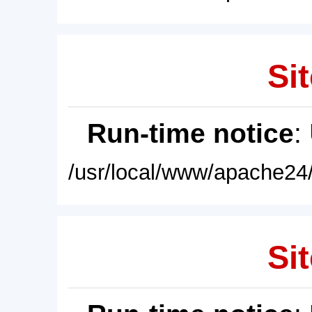
Sit
Run-time notice
:
/usr/local/www/apache24/
Sit