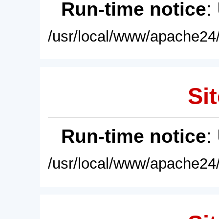
Run-time notice
:
/usr/local/www/apache24/
Sit
Run-time notice
:
/usr/local/www/apache24/