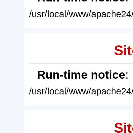
/usr/local/www/apache24/
Sit
Run-time notice
:
/usr/local/www/apache24/
Sit