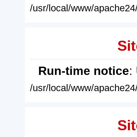
/usr/local/www/apache24/
Sit
Run-time notice
:
/usr/local/www/apache24/
Sit