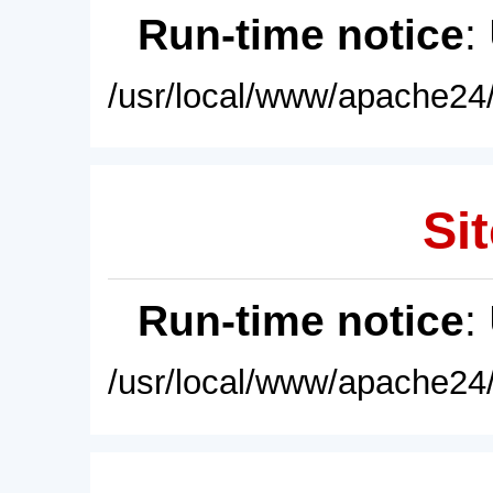
Run-time notice
:
/usr/local/www/apache24/
Sit
Run-time notice
:
/usr/local/www/apache24/