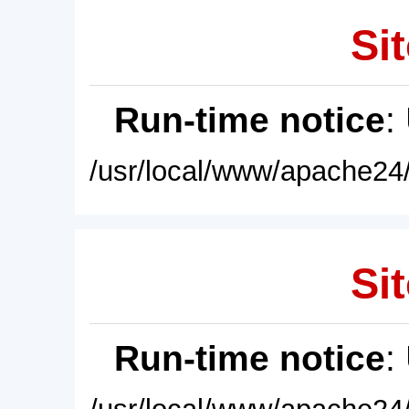
Sit
Run-time notice
:
/usr/local/www/apache24/
Sit
Run-time notice
: