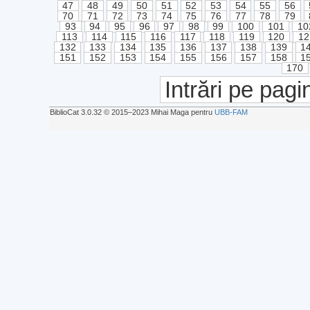
47
48
49
50
51
52
53
54
55
56
70
71
72
73
74
75
76
77
78
79
93
94
95
96
97
98
99
100
101
10
113
114
115
116
117
118
119
120
12
132
133
134
135
136
137
138
139
1
151
152
153
154
155
156
157
158
1
170
Intrări pe pagi
BiblioCat 3.0.32 © 2015‒2023 Mihai Maga pentru
UBB-FAM