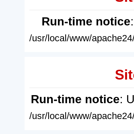
Run-time notice
/usr/local/www/apache24/
Sit
Run-time notice
: 
/usr/local/www/apache24/