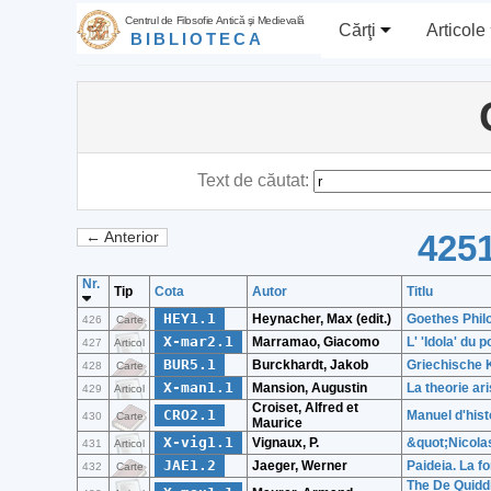
Centrul de Filosofie Antică şi Medievală
Cărţi
Articole
BIBLIOTECA
Text de căutat:
4251
← Anterior
Nr.
Tip
Cota
Autor
Titlu
HEY1.1
Heynacher, Max (edit.)
Goethes Phil
426
Carte
X-mar2.1
Marramao, Giacomo
L' 'Idola' du
427
Articol
BUR5.1
Burckhardt, Jakob
Griechische 
428
Carte
X-man1.1
Mansion, Augustin
La theorie ar
429
Articol
Croiset, Alfred et
CRO2.1
Manuel d'hist
430
Carte
Maurice
X-vig1.1
Vignaux, P.
&quot;Nicola
431
Articol
JAE1.2
Jaeger, Werner
Paideia. La 
432
Carte
The De Quiddi