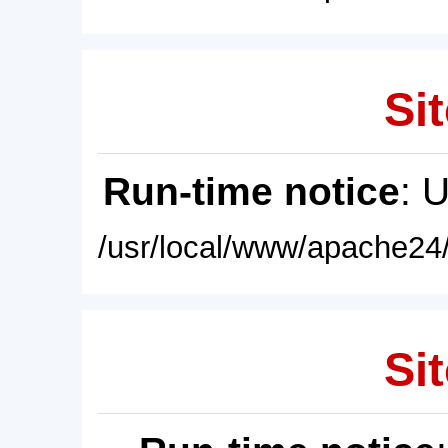
Sit
Run-time notice
: 
/usr/local/www/apache24/
Sit