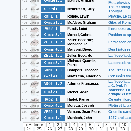
X-mau1.1
Maurer, Armand
433
Articol
Metaphysics
The meaning o
X-ned1.1
Nederman, Cary J.
434
Articol
Thought
ROH1.1
Rohde, Erwin
Psyche. Le cu
435
Carte
X-mca1.1
McAleer, Graham
Giles of Rome 
436
Articol
PAR2.1
Pareti, Luigi
Il mondo gre
437
Carte
X-mar3.1
Marcel, Gabriel
Position et 
438
Articol
Zeller, Edoardo;
ZEL1.1.2
La filosofia d
439
Carte
Mondolfo, R.
X-mar4.1
Marconi, Diego
Des histoires 
440
Articol
ZEL1.1.1
Zeller, Edoardo
La filosofia d
441
Carte
Michaud-Quantin,
X-mic3.1
La conscienc
442
Articol
Pierre
GOM1.1.1
Gomperz, Theodor
The Greek Thi
443
Carte
X-nie1.1
Nietzsche, Friedrich
Considérations
444
Articol
La filosofia a
ADO1.1.2
Adorno, Francesco
445
Carte
a.C. (vol. II)
Avicenne, La D
X-mic1.1
Michot, Jean
446
Articol
critique et le
HAD2.1
Hadot, Pierre
Ce este filoso
447
Carte
X-mor4.1
Moreau, Joseph
Plotin et la t
448
Articol
VER2.1
Vernant, Jean-Pierre
Originile gand
449
Carte
X-mur1.1
Murdoch, John
1277 and Lat
450
Articol
« Anterior
1
2
3
4
5
6
7
8
9
10
24
25
26
27
28
29
30
31
32
33