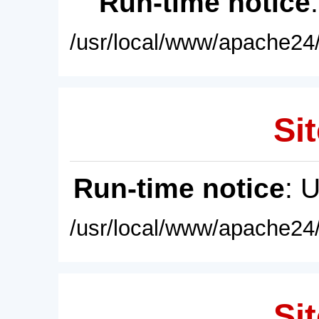
Run-time notice
/usr/local/www/apache24/
Sit
Run-time notice
: 
/usr/local/www/apache24/
Sit