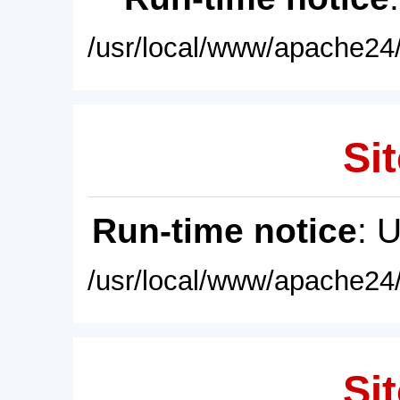
/usr/local/www/apache24/
Sit
Run-time notice
: 
/usr/local/www/apache24/
Sit