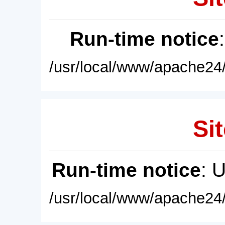
Run-time notice
/usr/local/www/apache24/
Sit
Run-time notice
: 
/usr/local/www/apache24/