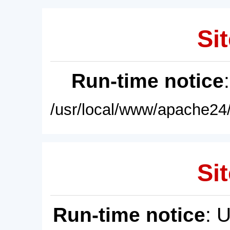
Sit
Run-time notice
/usr/local/www/apache24/
Sit
Run-time notice
: 