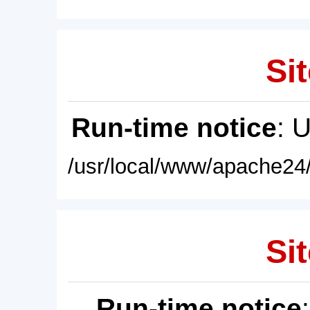
Sit
Run-time notice
: 
/usr/local/www/apache24/
Sit
Run-time notice