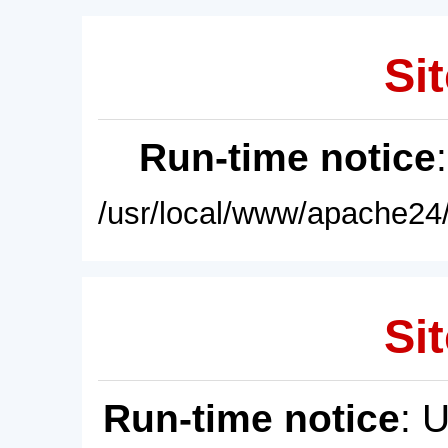
Sit
Run-time notice
/usr/local/www/apache24/
Sit
Run-time notice
: 