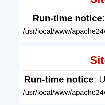
Run-time notice
/usr/local/www/apache24/
Sit
Run-time notice
: 
/usr/local/www/apache24/