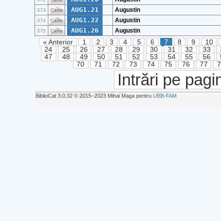
AUG1.21
Augustin
373
Carte
AUG1.22
Augustin
374
Carte
AUG1.26
Augustin
375
Carte
« Anterior
1
2
3
4
5
6
7
8
9
10
24
25
26
27
28
29
30
31
32
33
47
48
49
50
51
52
53
54
55
56
70
71
72
73
74
75
76
77
Intrări pe pagi
BiblioCat 3.0.32 © 2015‒2023 Mihai Maga pentru
UBB-FAM