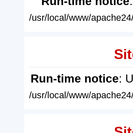
Run-time notice
/usr/local/www/apache24/
Sit
Run-time notice
: 
/usr/local/www/apache24/
Sit