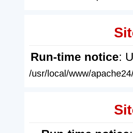
Sit
Run-time notice
: 
/usr/local/www/apache24/
Sit