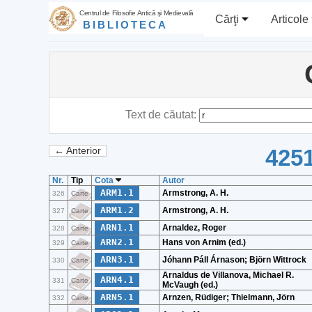
Centrul de Filosofie Antică şi Medievală
Cărţi
Articole
BIBLIOTECA
Text de căutat:
4251
← Anterior
Nr.
Tip
Cota
Autor
ARM1.1
Armstrong, A. H.
326
Carte
ARM1.2
Armstrong, A. H.
327
Carte
ARN1.1
Arnaldez, Roger
328
Carte
ARN2.1
Hans von Arnim (ed.)
329
Carte
ARN3.1
Jóhann Páll Árnason; Björn Wittrock
330
Carte
Arnaldus de Villanova, Michael R.
ARN4.1
331
Carte
McVaugh (ed.)
ARN5.1
Arnzen, Rüdiger; Thielmann‎, ‬Jörn
332
Carte