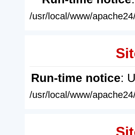
/usr/local/www/apache24/
Sit
Run-time notice
: 
/usr/local/www/apache24/
Sit