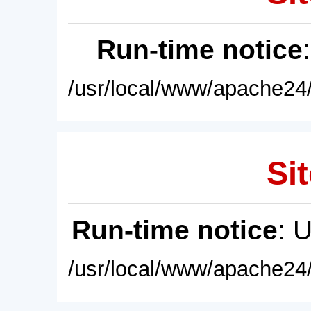
Run-time notice
/usr/local/www/apache24/
Sit
Run-time notice
: 
/usr/local/www/apache24/