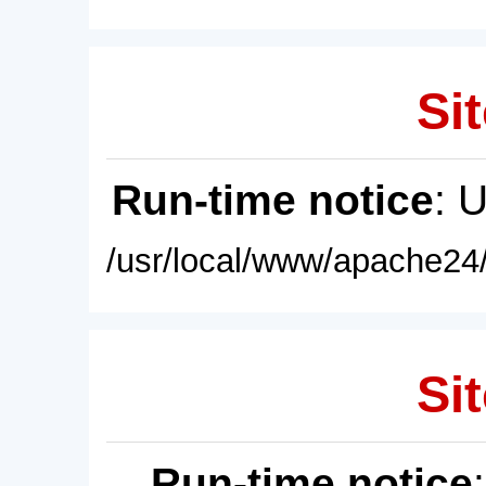
Sit
Run-time notice
: 
/usr/local/www/apache24/
Sit
Run-time notice