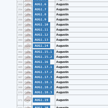
AUG1.6
Augustin
353
Carte
AUG1.7
Augustin
354
Carte
AUG1.8
Augustin
355
Carte
AUG1.9
Augustin
356
Carte
AUG1.10
Augustin
357
Carte
AUG1.11
Augustin
358
Carte
AUG1.12
Augustin
359
Carte
AUG1.13
Augustin
360
Carte
AUG1.14
Augustin
361
Carte
AUG1.15.1
Augustin
362
Carte
AUG1.15.2
Augustin
363
Carte
AUG1.16
Augustin
364
Carte
AUG1.17.1
Augustin
365
Carte
AUG1.17.2
Augustin
366
Carte
AUG1.17.3
Augustin
367
Carte
AUG1.18.1
Augustin
368
Carte
AUG1.18.2
Augustin
369
Carte
AUG1.18.3
Augustin
370
Carte
AUG1.19
Augustin
371
Carte
AUG1.20
Augustin
372
Carte