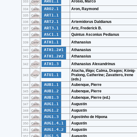
ARO1.1
Arosio, Marco
333
Carte
ARO2.1
Aron, Raymond
334
Carte
ART1.1
335
Carte
ART2.1
Artemidorus Daldianus
336
Carte
ART3.1
Artz, Frederick B.
337
Carte
ASC1.1
Quintus Asconius Pedianus
338
Carte
ATH1.1
Athanasius
339
Carte
ATH1.2#1
Athanasius
340
Carte
ATH1.2#2
Athanasius
341
Carte
ATH1.3
Athanasius Alexandrinus
342
Carte
Atucha, Iñigo; Calma, Dragos; König-
ATU1.1
Pralong, Catherine; Zavattero, Irene
343
Carte
(eds.)
AUB1.1
Aubenque, Pierre
344
Carte
AUB1.2
Aubenque, Pierre
345
Carte
AUB1.3
Aubenque, Pierre (ed.)
346
Carte
AUG1.1
Augustin
347
Carte
AUG1.2
Augustin
348
Carte
AUG1.3
Agostinho de Hipona
349
Carte
AUG1.4.1
Augustin
350
Carte
AUG1.4.2
Augustin
351
Carte
AUG1.5
Augustin
352
Carte