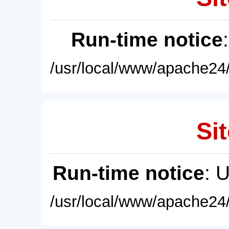
Run-time notice
/usr/local/www/apache24/
Sit
Run-time notice
: 
/usr/local/www/apache24/