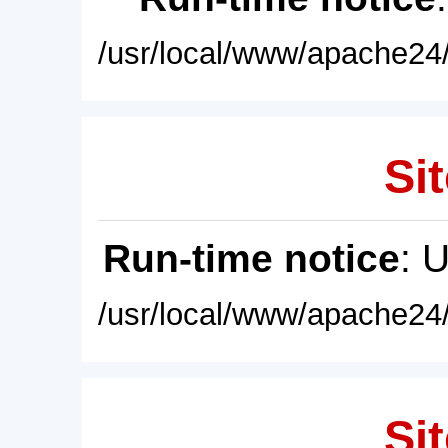
/usr/local/www/apache24/
Sit
Run-time notice
: 
/usr/local/www/apache24/
Sit