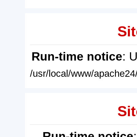
Sit
Run-time notice
: 
/usr/local/www/apache24/
Sit
Run-time notice