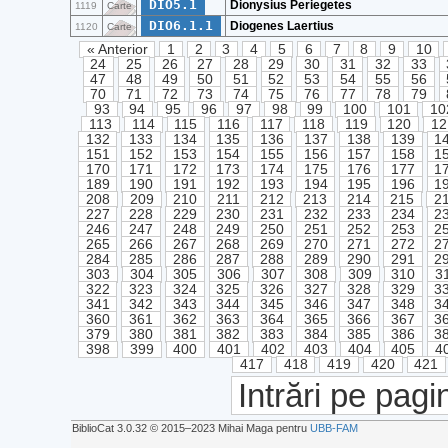
DIO5.1
Dionysius Periegetes
1119
Carte
DIO6.1.1
Diogenes Laertius
1120
Carte
« Anterior
1
2
3
4
5
6
7
8
9
10
24
25
26
27
28
29
30
31
32
33
47
48
49
50
51
52
53
54
55
56
70
71
72
73
74
75
76
77
78
79
93
94
95
96
97
98
99
100
101
10
113
114
115
116
117
118
119
120
12
132
133
134
135
136
137
138
139
1
151
152
153
154
155
156
157
158
1
170
171
172
173
174
175
176
177
1
189
190
191
192
193
194
195
196
1
208
209
210
211
212
213
214
215
2
227
228
229
230
231
232
233
234
2
246
247
248
249
250
251
252
253
2
265
266
267
268
269
270
271
272
2
284
285
286
287
288
289
290
291
2
303
304
305
306
307
308
309
310
3
322
323
324
325
326
327
328
329
3
341
342
343
344
345
346
347
348
3
360
361
362
363
364
365
366
367
3
379
380
381
382
383
384
385
386
3
398
399
400
401
402
403
404
405
4
417
418
419
420
421
Intrări pe pagi
BiblioCat 3.0.32 © 2015‒2023 Mihai Maga pentru
UBB-FAM