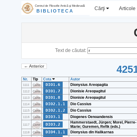
Centrul de Filosofie Antică şi Medievală
Cărţi
Articole
BIBLIOTECA
Text de căutat:
4251
← Anterior
Nr.
Tip
Cota
Autor
DIO1.6
Dionysius Areopagita
1111
Carte
DIO1.7
Dionisie Areopagitul
1112
Carte
DIO1.8
Dionisie Areopagitul
1113
Carte
DIO2.1.1
Dio Cassius
1114
Carte
DIO2.1.2
Dio Cassius
1115
Carte
DIO3.1
Diogenes Oenoandensis
1116
Carte
Hammerstaedt, Jürgen; Morel, Pierre-
DIO3.2
1117
Carte
Marie; Guremen, Refik (eds.)
DIO4.1.1
Dionysius din Halikarnas
1118
Carte