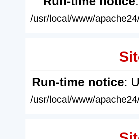
Run-time notice
/usr/local/www/apache24/
Sit
Run-time notice
: 
/usr/local/www/apache24/
Sit