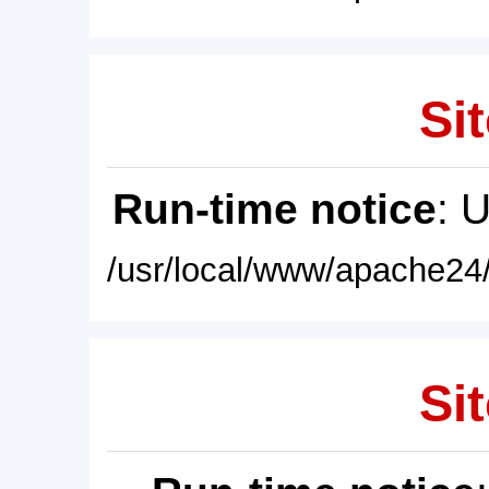
Sit
Run-time notice
: 
/usr/local/www/apache24/
Sit