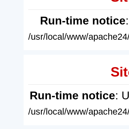
Run-time notice
/usr/local/www/apache24/
Sit
Run-time notice
: 
/usr/local/www/apache24/