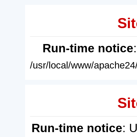
Sit
Run-time notice
/usr/local/www/apache24/
Sit
Run-time notice
: 