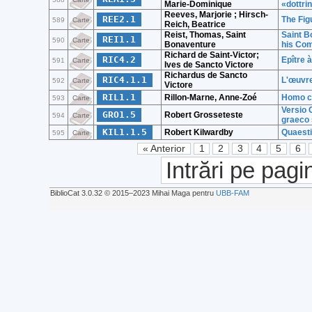
Marie-Dominique
«dottrin
Reeves, Marjorie ; Hirsch-
REE2.1
The Fig
589
Carte
Reich, Beatrice
Reist, Thomas, Saint
Saint B
REI1.1
590
Carte
Bonaventure
his Com
Richard de Saint-Victor;
RIC4.2
Epître 
591
Carte
Ives de Sancto Victore
Richardus de Sancto
RIC4.1.1
L'œuvre
592
Carte
Victore
RIL1.1
Rillon-Marne, Anne-Zoé
Homo co
593
Carte
Versio 
GRO1.5
Robert Grosseteste
594
Carte
graeco 
KIL1.1.5
Robert Kilwardby
Quaesti
595
Carte
« Anterior
1
2
3
4
5
6
Intrări pe pagi
BiblioCat 3.0.32 © 2015‒2023 Mihai Maga pentru
UBB-FAM