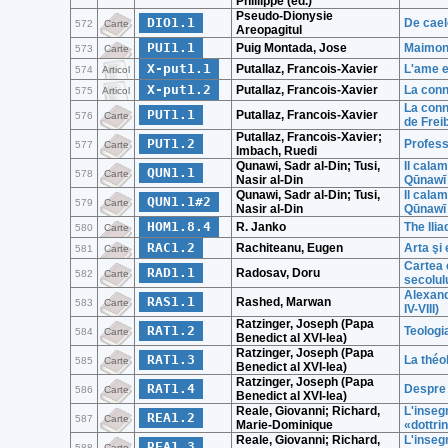
Phillippe (ed.)
Pseudo-Dionysie
DIO1.1
De cael
572
Carte
Areopagitul
PUI1.1
Puig Montada, Jose
Maimoni
573
Carte
X-put1.1
Putallaz, Francois-Xavier
L'ame e
574
Articol
X-put1.2
Putallaz, Francois-Xavier
La conn
575
Articol
La conn
PUT1.1
Putallaz, Francois-Xavier
576
Carte
de Frei
Putallaz, Francois-Xavier;
PUT1.2
Profess
577
Carte
Imbach, Ruedi
Qunawi, Sadr al-Din; Tusi,
Il calam
QUN1.1
578
Carte
Nasir al-Din
Qūnawī 
Qunawi, Sadr al-Din; Tusi,
Il calam
QUN1.1#2
579
Carte
Nasir al-Din
Qūnawī 
HOM1.8.4
R. Janko
The Ili
580
Carte
RAC1.2
Rachiteanu, Eugen
Arta şi 
581
Carte
Cartea c
RAD1.1
Radosav, Doru
582
Carte
secolulu
Alexand
RAS1.1
Rashed, Marwan
583
Carte
IV-VIII)
Ratzinger, Joseph (Papa
RAT1.2
Teologi
584
Carte
Benedict al XVI-lea)
Ratzinger, Joseph (Papa
RAT1.3
La théo
585
Carte
Benedict al XVI-lea)
Ratzinger, Joseph (Papa
RAT1.4
Despre 
586
Carte
Benedict al XVI-lea)
Reale, Giovanni; Richard,
L'inseg
REA1.2
587
Carte
Marie-Dominique
«dottrin
Reale, Giovanni; Richard,
L'inseg
REA1.3
588
Carte