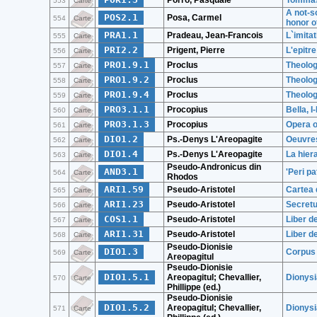
Porro, Pasquale
Tommass
553
Carte
A not-so
POS2.1
Posa, Carmel
554
Carte
honor o
PRA1.1
Pradeau, Jean-Francois
L`imitat
555
Carte
PRI2.2
Prigent, Pierre
L'epitr
556
Carte
PRO1.9.1
Proclus
Theolog
557
Carte
PRO1.9.2
Proclus
Theolog
558
Carte
PRO1.9.4
Proclus
Theolog
559
Carte
PRO3.1.1
Procopius
Bella, I-
560
Carte
PRO3.1.3
Procopius
Opera o
561
Carte
DIO1.2
Ps.-Denys L'Areopagite
Oeuvre
562
Carte
DIO1.4
Ps.-Denys L'Areopagite
La hiera
563
Carte
Pseudo-Andronicus din
AND3.1
'Peri pa
564
Carte
Rhodos
ARI1.59
Pseudo-Aristotel
Cartea 
565
Carte
ARI1.23
Pseudo-Aristotel
Secretu
566
Carte
COS1.1
Pseudo-Aristotel
Liber d
567
Carte
ARI1.31
Pseudo-Aristotel
Liber d
568
Carte
Pseudo-Dionisie
DIO1.3
Corpus D
569
Carte
Areopagitul
Pseudo-Dionisie
DIO1.5.1
Areopagitul; Chevallier,
Dionysi
570
Carte
Phillippe (ed.)
Pseudo-Dionisie
DIO1.5.2
Areopagitul; Chevallier,
Dionysi
571
Carte