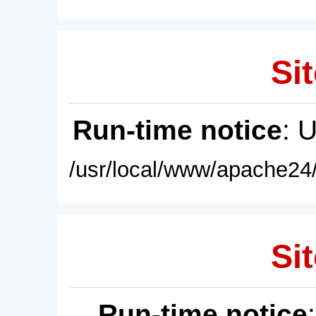
Sit
Run-time notice
: 
/usr/local/www/apache24/
Sit
Run-time notice