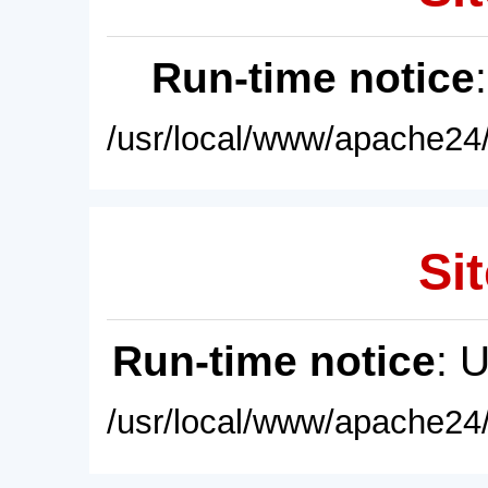
Run-time notice
/usr/local/www/apache24/
Sit
Run-time notice
: 
/usr/local/www/apache24/