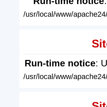
Run-time notice
/usr/local/www/apache24/
Sit
Run-time notice
: 
/usr/local/www/apache24/
Sit