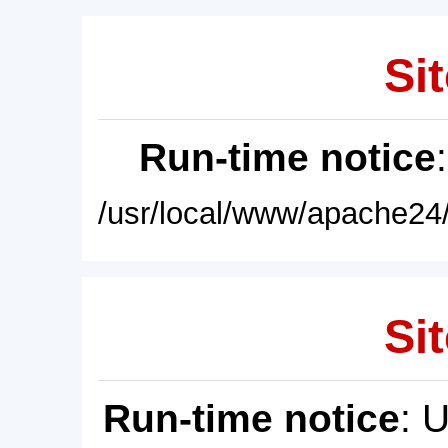
Sit
Run-time notice
/usr/local/www/apache24/
Sit
Run-time notice
: 