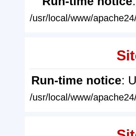
Run-time notice
/usr/local/www/apache24/
Sit
Run-time notice
: 
/usr/local/www/apache24/
Sit