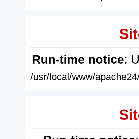
Sit
Run-time notice
: 
/usr/local/www/apache24/
Sit