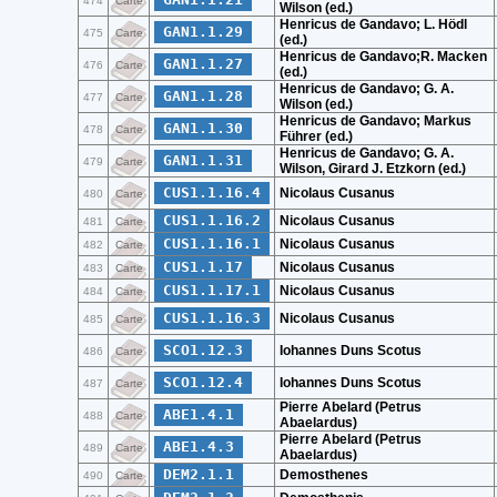
474
Carte
Wilson (ed.)
Henricus de Gandavo; L. Hödl
GAN1.1.29
475
Carte
(ed.)
Henricus de Gandavo;R. Macken
GAN1.1.27
476
Carte
(ed.)
Henricus de Gandavo; G. A.
GAN1.1.28
477
Carte
Wilson (ed.)
Henricus de Gandavo; Markus
GAN1.1.30
478
Carte
Führer (ed.)
Henricus de Gandavo; G. A.
GAN1.1.31
479
Carte
Wilson, Girard J. Etzkorn (ed.)
CUS1.1.16.4
Nicolaus Cusanus
480
Carte
CUS1.1.16.2
Nicolaus Cusanus
481
Carte
CUS1.1.16.1
Nicolaus Cusanus
482
Carte
CUS1.1.17
Nicolaus Cusanus
483
Carte
CUS1.1.17.1
Nicolaus Cusanus
484
Carte
CUS1.1.16.3
Nicolaus Cusanus
485
Carte
SCO1.12.3
Iohannes Duns Scotus
486
Carte
SCO1.12.4
Iohannes Duns Scotus
487
Carte
Pierre Abelard (Petrus
ABE1.4.1
488
Carte
Abaelardus)
Pierre Abelard (Petrus
ABE1.4.3
489
Carte
Abaelardus)
DEM2.1.1
Demosthenes
490
Carte