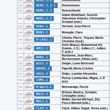
DEM2.1.2
Demosthenis
491
Carte
DEM2.3.2.1
Demostenes
492
Carte
DEM2.1.3
Demosthenis
493
Carte
Adam Wodeham; Severin
WOD1.2.1
Valentinov Kitanov, Christopher
494
Carte
Schabel (eds.)
VER2.1
Vernant, Jean-Pierre
495
Carte
MON3.1
Monagle, Clare
496
Carte
Chuvin, Pierre ; Fayant, Marie-
X-chu1.1
497
Articol
Christine (trad.)
Amir-Moezzi, Mohammad Ali;
AMI1.1
Dubois, J. D.; Jullien, C.; Jullien,
498
Carte
F. (eds.)
Narbonne, Jean-Marc;
NAR1.1
499
Carte
Reckermann, Alfons (ed.)
GEI1.1
Geiger, Louis-Bertrand
500
Carte
BRUO2.2
Figorilli, Maria Cristina
501
Carte
GRI2.2
Grijac, Lavinia-Alexandra
502
Carte
Petrus Lombardus; Migne, J.-P.
LOM1.1
503
Carte
(ed.)
X-mor3.1
Morewedge, Parviz
504
Articol
Brînzei, Monica; Schabel,
BRI2.3
505
Carte
Cristopher (eds.)
Müller, Gernot Michael; Zini,
MUL1.1
506
Carte
Fosca Mariani (eds.)
CLA7.1
Clark, Gillian; Rajak, Tessa (eds.)
507
Carte