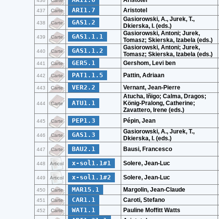
Aristotel
436
Carte
ARI1.7
Aristotel
437
Carte
Gasiorowski, A., Jurek, T.,
GAS1.2
438
Carte
Dkierska, I. (eds.)
Gasiorowski, Antoni; Jurek,
GAS1.1.1
439
Carte
Tomasz; Skierska, Izabela (eds.)
Gasiorowski, Antoni; Jurek,
GAS1.1.2
440
Carte
Tomasz; Skierska, Izabela (eds.)
GER5.1
Gershom, Levi ben
441
Carte
PAT1.1.5
Pattin, Adriaan
442
Carte
VER2.2
Vernant, Jean-Pierre
443
Carte
Atucha, Iñigo; Calma, Dragos;
ATU1.1
König-Pralong, Catherine;
444
Carte
Zavattero, Irene (eds.)
PEP1.3
Pépin, Jean
445
Carte
Gasiorowski, A., Jurek, T.,
GAS1.3
446
Carte
Dkierska, I. (eds.)
BAU2.1
Bausi, Francesco
447
Carte
x-sol1.1#1
Solere, Jean-Luc
448
Articol
x-sol1.1#2
Solere, Jean-Luc
449
Articol
MAR15.1
Margolin, Jean-Claude
450
Carte
CAR1.1
Caroti, Stefano
451
Carte
WAT1.1
Pauline Moffitt Watts
452
Carte