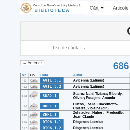
Centrul de Filosofie Antică şi Medievală
Cărţi
Articole
BIBLIOTECA
Text de căutat:
686
← Anterior
Nr.
Tip
Cota
Autor
AVI1.3.1
Avicenna (Latinus)
411
Carte
AVI1.3.2
Avicenna (Latinus)
412
Carte
Suarez-Nani, Tiziana; Ribordy,
SUA2.1
413
Carte
Olivier; Petagine, Antonio
Ducos, Joelle; Giacomotto-
DUC1.1
414
Carte
Chiarra, Violaine (dir.)
Zehnacker, Hubert ; Fredouille,
ZEH1.1
415
Carte
Jean-Claude
DIO6.1.1
Diogenes Laertius
416
Carte
DIO6.1.2
Diogenes Laertius
417
Carte