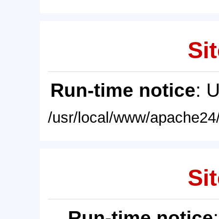
Sit
Run-time notice
: 
/usr/local/www/apache24/
Sit
Run-time notice