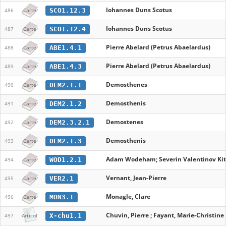
Iohannes Duns Scotus
SCO1.12.3
486
Carte
Iohannes Duns Scotus
SCO1.12.4
487
Carte
Pierre Abelard (Petrus Abaelardus)
ABE1.4.1
488
Carte
Pierre Abelard (Petrus Abaelardus)
ABE1.4.3
489
Carte
Demosthenes
DEM2.1.1
490
Carte
Demosthenis
DEM2.1.2
491
Carte
Demostenes
DEM2.3.2.1
492
Carte
Demosthenis
DEM2.1.3
493
Carte
Adam Wodeham; Severin Valentinov Kita
WOD1.2.1
494
Carte
Vernant, Jean-Pierre
VER2.1
495
Carte
Monagle, Clare
MON3.1
496
Carte
Chuvin, Pierre ; Fayant, Marie-Christine 
X-chu1.1
497
Articol