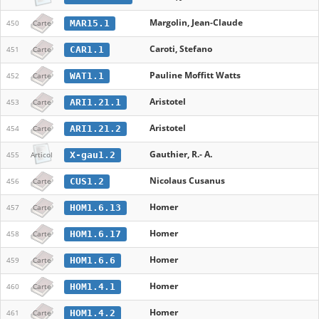
Margolin, Jean-Claude
MAR15.1
450
Carte
Caroti, Stefano
CAR1.1
451
Carte
Pauline Moffitt Watts
WAT1.1
452
Carte
Aristotel
ARI1.21.1
453
Carte
Aristotel
ARI1.21.2
454
Carte
Gauthier, R.- A.
X-gau1.2
455
Articol
Nicolaus Cusanus
CUS1.2
456
Carte
Homer
HOM1.6.13
457
Carte
Homer
HOM1.6.17
458
Carte
Homer
HOM1.6.6
459
Carte
Homer
HOM1.4.1
460
Carte
Homer
HOM1.4.2
461
Carte