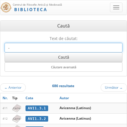
Centrul de Filosofie Antică şi Medievală
BIBLIOTECA
Caută
Text de căutat:
686 rezultate
←
Anterior
Următor
→
Nr.
Tip
Cota
Autor
Avicenna (Latinus)
AVI1.3.1
411
Carte
Avicenna (Latinus)
AVI1.3.2
412
Carte