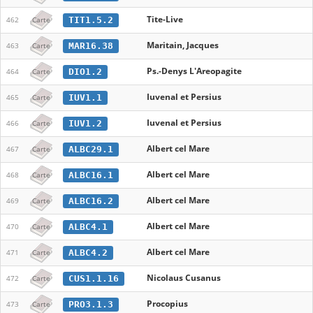
Tite-Live
TIT1.5.2
462
Carte
Maritain, Jacques
MAR16.38
463
Carte
Ps.-Denys L'Areopagite
DIO1.2
464
Carte
Iuvenal et Persius
IUV1.1
465
Carte
Iuvenal et Persius
IUV1.2
466
Carte
Albert cel Mare
ALBC29.1
467
Carte
Albert cel Mare
ALBC16.1
468
Carte
Albert cel Mare
ALBC16.2
469
Carte
Albert cel Mare
ALBC4.1
470
Carte
Albert cel Mare
ALBC4.2
471
Carte
Nicolaus Cusanus
CUS1.1.16
472
Carte
Procopius
PRO3.1.3
473
Carte