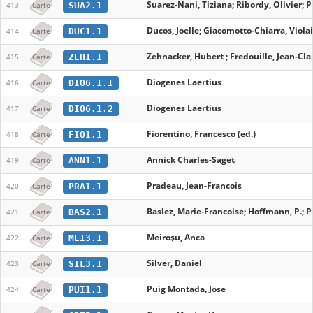
Suarez-Nani, Tiziana; Ribordy, Olivier; 
SUA2.1
413
Carte
Ducos, Joelle; Giacomotto-Chiarra, Violai
DUC1.1
414
Carte
Zehnacker, Hubert ; Fredouille, Jean-Cl
ZEH1.1
415
Carte
Diogenes Laertius
DIO6.1.1
416
Carte
Diogenes Laertius
DIO6.1.2
417
Carte
Fiorentino, Francesco (ed.)
FIO1.1
418
Carte
Annick Charles-Saget
ANN1.1
419
Carte
Pradeau, Jean-Francois
PRA1.1
420
Carte
Baslez, Marie-Francoise; Hoffmann, P.; Pe
BAS2.1
421
Carte
Meiroșu, Anca
MEI3.1
422
Carte
Silver, Daniel
SIL3.1
423
Carte
Puig Montada, Jose
PUI1.1
424
Carte