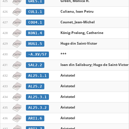
Green, Monica H.
GRE5.1
425
Carte
Culianu, Ioan Petru
CUL1.1
426
Carte
Counet, Jean-Michel
COU4.1
427
Carte
König-Pralong, Catherine
KON1.4
428
Carte
Hugo din Saint-Victor
HUG1.5
429
Carte
***
~A.XV/57
430
Carte
Ioan din Salisbury; Hugo de Saint-Victor
SAL2.2
431
Carte
Aristotel
AL25.1.1
432
Carte
Aristotel
AL25.2
433
Carte
Aristotel
AL25.3.1
434
Carte
Aristotel
AL25.3.2
435
Carte
Aristotel
ARI1.6
436
Carte
Aristotel
ARI1.7
437
Carte