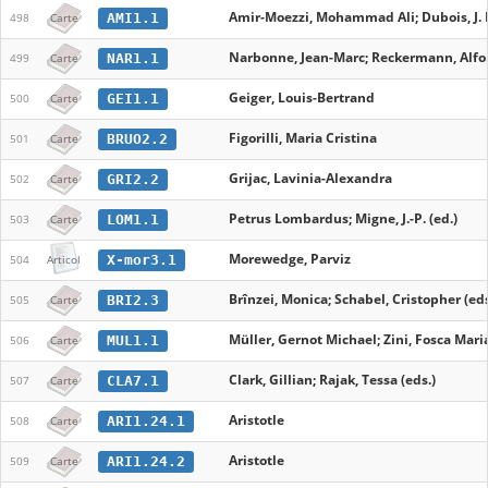
Amir-Moezzi, Mohammad Ali; Dubois, J. D.; 
AMI1.1
498
Carte
Narbonne, Jean-Marc; Reckermann, Alfon
NAR1.1
499
Carte
Geiger, Louis-Bertrand
GEI1.1
500
Carte
Figorilli, Maria Cristina
BRUO2.2
501
Carte
Grijac, Lavinia-Alexandra
GRI2.2
502
Carte
Petrus Lombardus; Migne, J.-P. (ed.)
LOM1.1
503
Carte
Morewedge, Parviz
X-mor3.1
504
Articol
Brînzei, Monica; Schabel, Cristopher (eds
BRI2.3
505
Carte
Müller, Gernot Michael; Zini, Fosca Maria
MUL1.1
506
Carte
Clark, Gillian; Rajak, Tessa (eds.)
CLA7.1
507
Carte
Aristotle
ARI1.24.1
508
Carte
Aristotle
ARI1.24.2
509
Carte