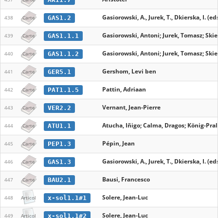
Gasiorowski, A., Jurek, T., Dkierska, I. (eds
GAS1.2
438
Carte
Gasiorowski, Antoni; Jurek, Tomasz; Skier
GAS1.1.1
439
Carte
Gasiorowski, Antoni; Jurek, Tomasz; Skier
GAS1.1.2
440
Carte
Gershom, Levi ben
GER5.1
441
Carte
Pattin, Adriaan
PAT1.1.5
442
Carte
Vernant, Jean-Pierre
VER2.2
443
Carte
Atucha, Iñigo; Calma, Dragos; König-Pral
ATU1.1
444
Carte
Pépin, Jean
PEP1.3
445
Carte
Gasiorowski, A., Jurek, T., Dkierska, I. (eds
GAS1.3
446
Carte
Bausi, Francesco
BAU2.1
447
Carte
Solere, Jean-Luc
x-sol1.1#1
448
Articol
Solere, Jean-Luc
x-sol1.1#2
449
Articol