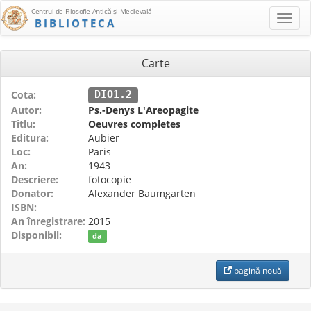
Centrul de Filosofie Antică şi Medievală
BIBLIOTECA
Carte
Cota:
DIO1.2
Autor:
Ps.-Denys L'Areopagite
Titlu:
Oeuvres completes
Editura:
Aubier
Loc:
Paris
An:
1943
Descriere:
fotocopie
Donator:
Alexander Baumgarten
ISBN:
An înregistrare:
2015
Disponibil:
da
pagină nouă