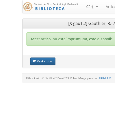
Centrul de Filosofie Antică şi Medievală
Cărţi
Artic
BIBLIOTECA
[X-gau1.2] Gauthier, R.-
Acest articol nu este împrumutat, este disponibil
Vezi articol
BiblioCat 3.0.32 © 2015‒2023 Mihai Maga pentru
UBB-FAM