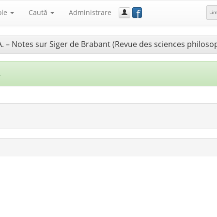
f
ole
Caută
Administrare
Li
 A. – Notes sur Siger de Brabant (Revue des sciences philos
.