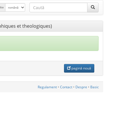
mba
ophiques et theologiques)
pagină nouă
Regulament
•
Contact
•
Despre
•
Basic