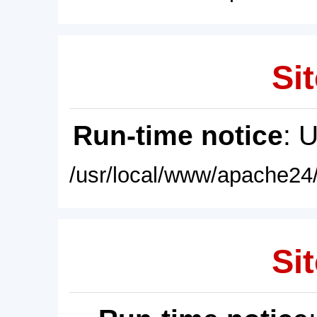
Sit
Run-time notice
: 
/usr/local/www/apache24/
Sit