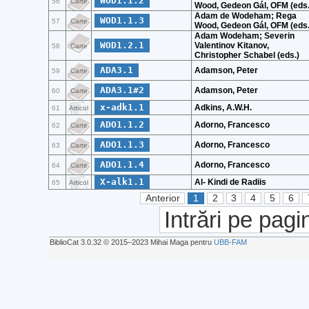
WOD1.1.2
56
Carte
Wood, Gedeon Gál, OFM (eds.
Adam de Wodeham; Rega
WOD1.1.3
57
Carte
Wood, Gedeon Gál, OFM (eds.
Adam Wodeham; Severin
WOD1.2.1
Valentinov Kitanov,
58
Carte
Christopher Schabel (eds.)
ADA3.1
Adamson, Peter
59
Carte
ADA3.1#2
Adamson, Peter
60
Carte
x-adk1.1
Adkins, A.W.H.
61
Articol
ADO1.1.2
Adorno, Francesco
62
Carte
ADO1.1.3
Adorno, Francesco
63
Carte
ADO1.1.4
Adorno, Francesco
64
Carte
X-alk1.1
Al- Kindi de Radiis
65
Articol
Anterior
1
2
3
4
5
6
Intrări pe pagi
BiblioCat 3.0.32 © 2015‒2023 Mihai Maga pentru
UBB-FAM