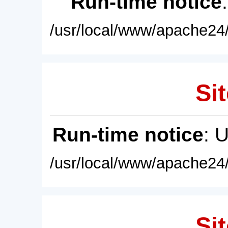
Run-time notice
/usr/local/www/apache24/
Sit
Run-time notice
: 
/usr/local/www/apache24/
Sit