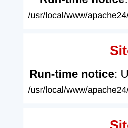
/usr/local/www/apache24/
Sit
Run-time notice
: 
/usr/local/www/apache24/
Sit