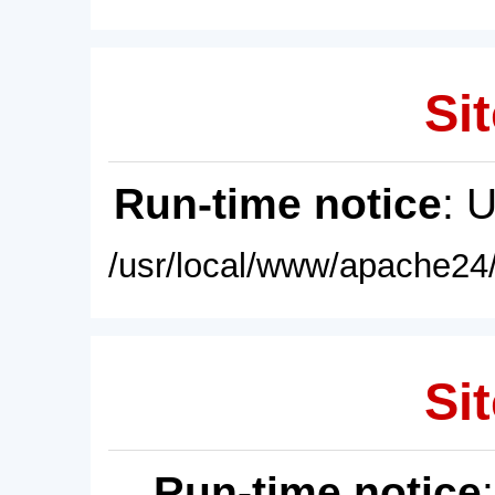
Sit
Run-time notice
: 
/usr/local/www/apache24/
Sit
Run-time notice