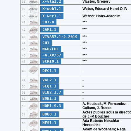
x-vla1.2
Vlastos, Gregory
38
Articol
X-web1.1
Weber, Edouard-Henri O. P.
39
Articol
X-wer1.1
Werner, Hans-Joachim
40
Articol
CH7-8
***
41
Carte
CAP1.3
***
42
Carte
VIVA57.1-2.2019
***
43
Carte
CH1
***
44
Carte
MGH/LHL
***
45
Carte
~A.XV/57
***
46
Carte
SCRI0.1
***
47
Carte
DEC1.1
-
48
Carte
VAL2.1
-
49
Carte
SEQ1.1
-
50
Carte
BIB2.1.7
-
51
Carte
BOB1.1
-
52
Carte
A. Heubeck, M. Fernandez-
HOM1.9.3
53
Carte
Galiano, J. Russo
Actes publies sous la directi
BOU8.1
54
Carte
de J.-P. Boucher
Ada Babette Neschke-
NES1.1
55
Carte
Hentschke
Adam de Wodeham; Rega