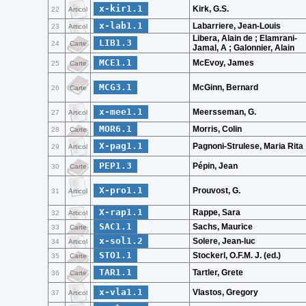
x-kir1.1
Kirk, G.S.
22
Articol
x-lab1.1
Labarriere, Jean-Louis
23
Articol
Libera, Alain de ; Elamrani-
LIB1.3
24
Carte
Jamal, A ; Galonnier, Alain
MCE1.1
McEvoy, James
25
Carte
MCG3.1
McGinn, Bernard
26
Carte
x-mee1.1
Meersseman, G.
27
Articol
MOR6.1
Morris, Colin
28
Carte
X-pag1.1
Pagnoni-Strulese, Maria Rita
29
Articol
PEP1.3
Pépin, Jean
30
Carte
X-pro1.1
Prouvost, G.
31
Articol
X-rap1.1
Rappe, Sara
32
Articol
SAC1.1
Sachs, Maurice
33
Carte
x-sol1.2
Solere, Jean-luc
34
Articol
STO1.1
Stockerl, O.F.M. J. (ed.)
35
Carte
TAR1.1
Tartler, Grete
36
Carte
x-vla1.1
Vlastos, Gregory
37
Articol