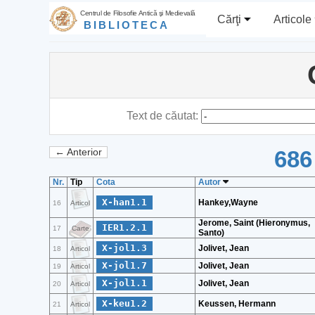
Centrul de Filosofie Antică şi Medievală
Cărţi
Articole
BIBLIOTECA
Text de căutat:
686
← Anterior
Nr.
Tip
Cota
Autor
X-han1.1
Hankey,Wayne
16
Articol
Jerome, Saint (Hieronymus,
IER1.2.1
17
Carte
Santo)
X-jol1.3
Jolivet, Jean
18
Articol
X-jol1.7
Jolivet, Jean
19
Articol
X-jol1.1
Jolivet, Jean
20
Articol
X-keu1.2
Keussen, Hermann
21
Articol