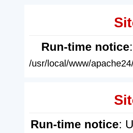
Sit
Run-time notice
/usr/local/www/apache24/
Sit
Run-time notice
: 