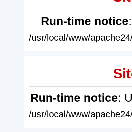
Run-time notice
/usr/local/www/apache24/
Sit
Run-time notice
: 
/usr/local/www/apache24/