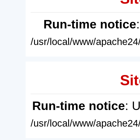
Run-time notice
/usr/local/www/apache24/
Sit
Run-time notice
: 
/usr/local/www/apache24/