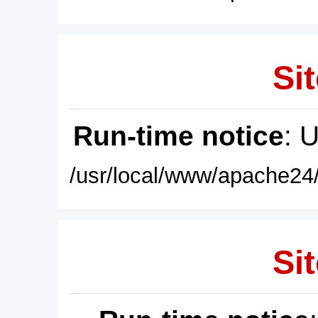
Sit
Run-time notice
: 
/usr/local/www/apache24/
Sit