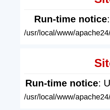
Run-time notice
/usr/local/www/apache24/
Sit
Run-time notice
: 
/usr/local/www/apache24/