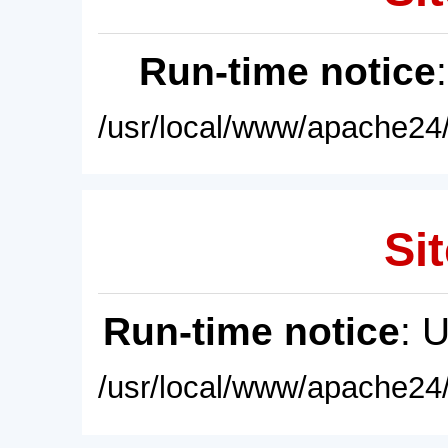
Run-time notice
/usr/local/www/apache24/
Sit
Run-time notice
: 
/usr/local/www/apache24/