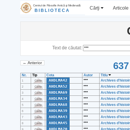
Centrul de Filosofie Antică şi Medievală
Cărţi
Articole
BIBLIOTECA
Text de căutat:
637
← Anterior
Nr.
Tip
Cota
Autor
Titlu
AHDLMA42
***
Archives d'histoir
1
Carte
AHDLMA52
***
Archives d'histoir
2
Carte
AHDLMA69
***
Archives d'histoir
3
Carte
AHDLMA34
***
Archives d'histoir
4
Carte
AHDLMA68
***
Archives d'histoir
5
Carte
AHDLMA39
***
Archives d'histoir
6
Carte
AHDLMA43
***
Archives d'histoir
7
Carte
AHDLMA45
***
Archives d'histoir
8
Carte
AHDLMA70
***
Archives d'histoir
9
Carte