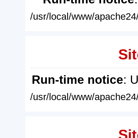
/usr/local/www/apache24/
Sit
Run-time notice
: 
/usr/local/www/apache24/
Sit