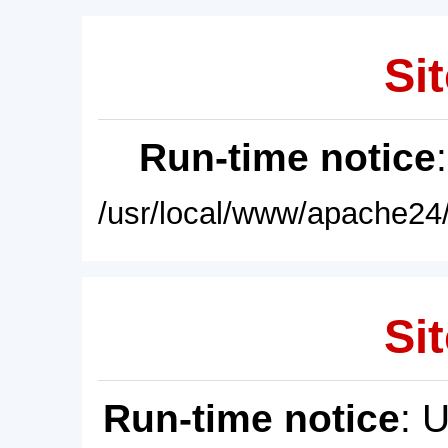
Sit
Run-time notice
/usr/local/www/apache24/
Sit
Run-time notice
: 