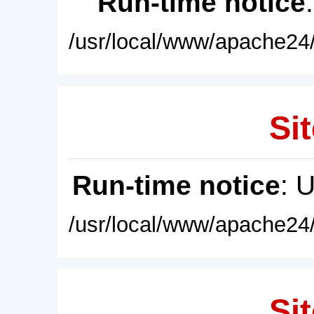
Run-time notice
/usr/local/www/apache24/
Sit
Run-time notice
: 
/usr/local/www/apache24/
Sit