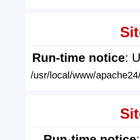
Sit
Run-time notice
: 
/usr/local/www/apache24/
Sit
Run-time notice