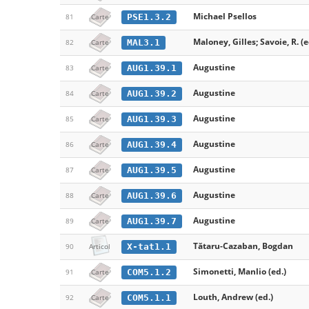
Michael Psellos
PSE1.3.2
81
Carte
Maloney, Gilles; Savoie, R. (e
MAL3.1
82
Carte
Augustine
AUG1.39.1
83
Carte
Augustine
AUG1.39.2
84
Carte
Augustine
AUG1.39.3
85
Carte
Augustine
AUG1.39.4
86
Carte
Augustine
AUG1.39.5
87
Carte
Augustine
AUG1.39.6
88
Carte
Augustine
AUG1.39.7
89
Carte
Tătaru-Cazaban, Bogdan
X-tat1.1
90
Articol
Simonetti, Manlio (ed.)
COM5.1.2
91
Carte
Louth, Andrew (ed.)
COM5.1.1
92
Carte