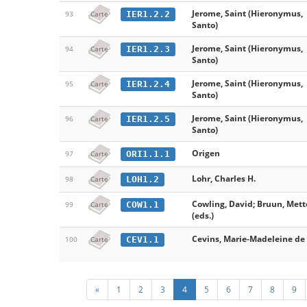
Jerome, Saint (Hieronymus,
IER1.2.2
93
Carte
Santo)
Jerome, Saint (Hieronymus,
IER1.2.3
94
Carte
Santo)
Jerome, Saint (Hieronymus,
IER1.2.4
95
Carte
Santo)
Jerome, Saint (Hieronymus,
IER1.2.5
96
Carte
Santo)
Origen
ORI1.1.1
97
Carte
Lohr, Charles H.
LOH1.2
98
Carte
Cowling, David; Bruun, Mett
COW1.1
99
Carte
(eds.)
Cevins, Marie-Madeleine de
CEV1.1
100
Carte
«
1
2
3
4
5
6
7
8
9