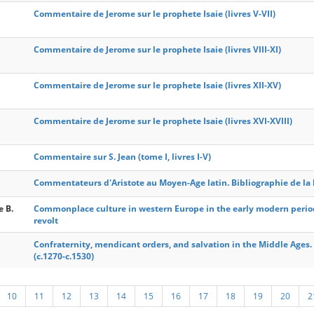
Commentaire de Jerome sur le prophete Isaie (livres V-VII)
Commentaire de Jerome sur le prophete Isaie (livres VIII-XI)
Commentaire de Jerome sur le prophete Isaie (livres XII-XV)
Commentaire de Jerome sur le prophete Isaie (livres XVI-XVIII)
Commentaire sur S. Jean (tome I, livres I-V)
Commentateurs d'Aristote au Moyen-Age latin. Bibliographie de la 
e B.
Commonplace culture in western Europe in the early modern perio
revolt
Confraternity, mendicant orders, and salvation in the Middle Ages.
(c.1270-c.1530)
10
11
12
13
14
15
16
17
18
19
20
2