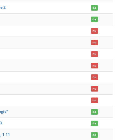
me 2
da
da
nu
nu
nu
nu
nu
nu
nu
ogic"
da
13
da
, 1-11
da