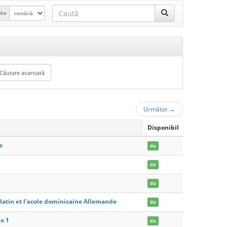
mba
Următor
→
Disponibil
s
da
da
da
latin et l'ecole dominicaine Allemande
da
me 1
da