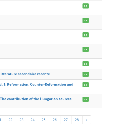
da
da
da
da
da
litterature secondaire recente
da
d, 1: Reformation, Counter-Reformation and
da
 The contribution of the Hungarian sources
da
1
22
23
24
25
26
27
28
»