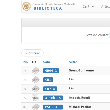
Centrul de Filosofie Antică şi Medievală
Cărţi
Artic
BIBLIOTECA
Text de căutat:
←
Anterior
Nr.
Tip
Cota
Autor
Gross, Guillaume
GRO4.1
76
Carte
***
CH1
77
Carte
***
CH7-8
78
Carte
Imbach, Ruedi
X-imb1.5
79
Articol
Michael Psellos
PSE1.3.1
80
Carte