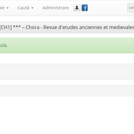
f
ole
Caută
Administrare
Li
[CH1] *** – Chora - Revue d'etudes anciennes et medievale
ilă.