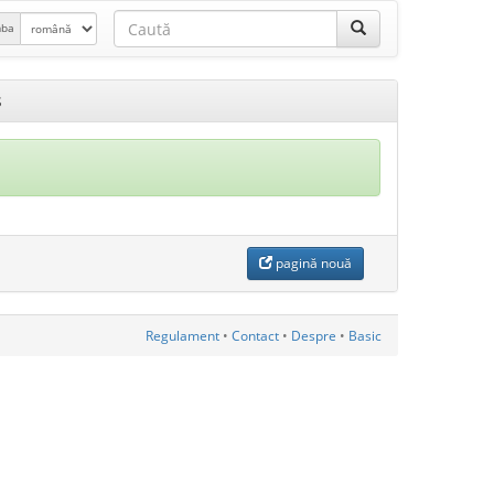
mba
s
pagină nouă
Regulament
•
Contact
•
Despre
•
Basic