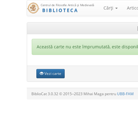
Centrul de Filosofie Antică şi Medievală
Cărţi
Artic
BIBLIOTECA
Această carte nu este împrumutată, este disponib
Vezi carte
BiblioCat 3.0.32 © 2015‒2023 Mihai Maga pentru
UBB-FAM