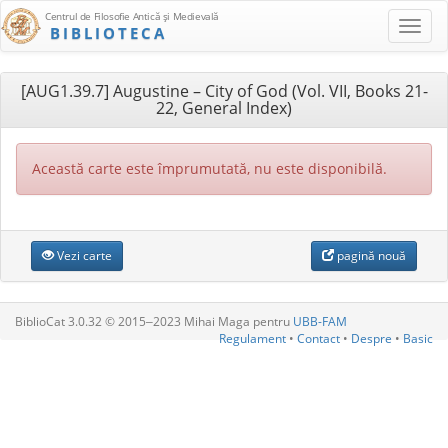
Centrul de Filosofie Antică şi Medievală
BIBLIOTECA
[AUG1.39.7] Augustine – City of God (Vol. VII, Books 21-
22, General Index)
Această carte este împrumutată, nu este disponibilă.
Vezi carte
pagină nouă
BiblioCat 3.0.32 © 2015‒2023 Mihai Maga pentru
UBB-FAM
Regulament
•
Contact
•
Despre
•
Basic