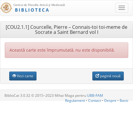
Centrul de Filosofie Antică şi Medievală
BIBLIOTECA
[COU2.1.1] Courcelle, Pierre – Connais-toi toi-meme de
Socrate a Saint Bernard vol I
Această carte este împrumutată, nu este disponibilă.
Vezi carte
pagină nouă
BiblioCat 3.0.32 © 2015‒2023 Mihai Maga pentru
UBB-FAM
Regulament
•
Contact
•
Despre
•
Basic