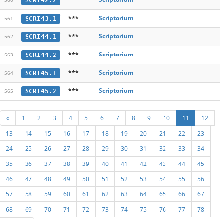
SCRI42.2
560
***
Scriptorium
SCRI43.1
561
***
Scriptorium
SCRI44.1
562
***
Scriptorium
SCRI44.2
563
***
Scriptorium
SCRI45.1
564
***
Scriptorium
SCRI45.2
565
«
1
2
3
4
5
6
7
8
9
10
11
12
13
14
15
16
17
18
19
20
21
22
23
24
25
26
27
28
29
30
31
32
33
34
35
36
37
38
39
40
41
42
43
44
45
46
47
48
49
50
51
52
53
54
55
56
57
58
59
60
61
62
63
64
65
66
67
68
69
70
71
72
73
74
75
76
77
78