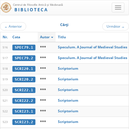
Centrul de Filosofie Antică şi Medievală
BIBLIOTECA
Cărţi
←
Anterior
Următor
→
Nr.
Cota
Autor
Titlu
***
Speculum. A Journal of Medieval Studies
SPEC79.1
516
***
Speculum. A Journal of Medieval Studies
SPEC79.2
517
***
Scriptorium
SCRI20.1
518
***
Scriptorium
SCRI20.2
519
***
Scriptorium
SCRI22.1
520
***
Scriptorium
SCRI22.2
521
***
Scriptorium
SCRI23.1
522
***
Scriptorium
SCRI23.2
523