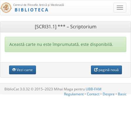
Centrul de Filosofie Antică şi Medievală
BIBLIOTECA
[SCRI31.1] *** – Scriptorium
Această carte nu este împrumutată, este disponibilă.
Vezi carte
pagină nouă
BiblioCat 3.0.32 © 2015‒2023 Mihai Maga pentru
UBB-FAM
Regulament
•
Contact
•
Despre
•
Basic