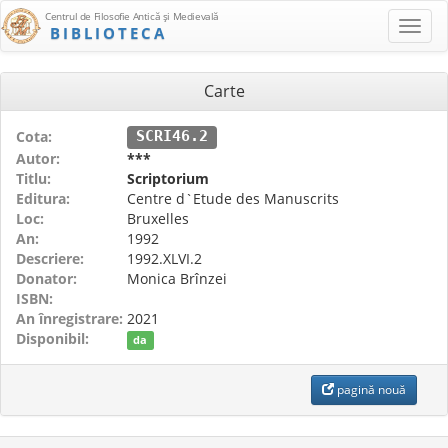
Centrul de Filosofie Antică şi Medievală
BIBLIOTECA
Carte
Cota:
SCRI46.2
Autor:
***
Titlu:
Scriptorium
Editura:
Centre d`Etude des Manuscrits
Loc:
Bruxelles
An:
1992
Descriere:
1992.XLVI.2
Donator:
Monica Brînzei
ISBN:
An înregistrare:
2021
Disponibil:
da
pagină nouă