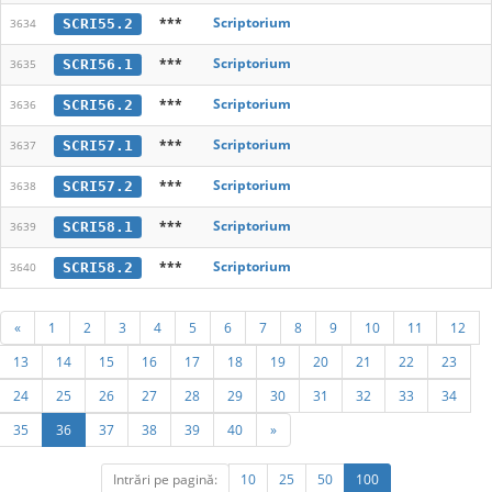
***
Scriptorium
SCRI55.2
3634
***
Scriptorium
SCRI56.1
3635
***
Scriptorium
SCRI56.2
3636
***
Scriptorium
SCRI57.1
3637
***
Scriptorium
SCRI57.2
3638
***
Scriptorium
SCRI58.1
3639
***
Scriptorium
SCRI58.2
3640
«
1
2
3
4
5
6
7
8
9
10
11
12
13
14
15
16
17
18
19
20
21
22
23
24
25
26
27
28
29
30
31
32
33
34
35
36
37
38
39
40
»
Intrări pe pagină:
10
25
50
100