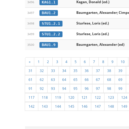
Kagan, Donald (ed.)
KAG1.1
3496
Baumgarten, Alexander; Cimpe
BAU1.2
3497
Sturlese, Loris (ed.)
STU1.2.1
3498
Sturlese, Loris (ed.)
STU1.2.2
3499
Baumgarten, Alexander (ed)
BAU1.9
3500
«
1
2
3
4
5
6
7
8
9
10
31
32
33
34
35
36
37
38
39
61
62
63
64
65
66
67
68
69
91
92
93
94
95
96
97
98
99
117
118
119
120
121
122
123
124
142
143
144
145
146
147
148
149