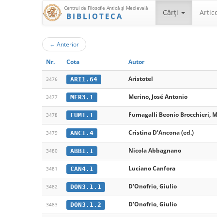
Centrul de Filosofie Antică şi Medievală
Cărţi
Artic
BIBLIOTECA
←
Anterior
Nr.
Cota
Autor
Aristotel
ARI1.64
3476
Merino, José Antonio
MER3.1
3477
Fumagalli Beonio Brocchieri, 
FUM1.1
3478
Cristina D'Ancona (ed.)
ANC1.4
3479
Nicola Abbagnano
ABB1.1
3480
Luciano Canfora
CAN4.1
3481
D'Onofrio, Giulio
DON3.1.1
3482
D'Onofrio, Giulio
DON3.1.2
3483