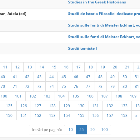
Studies in the Greek Historians
an, Adela (ed)
Studii de Istoria Filosofiei dedicate p
Studii sulle fonti di Meister Eckhart, vol
Studii sulle fonti di Meister Eckhart, vol
Studii tomiste I
11
12
13
14
15
16
17
18
19
20
21
2
40
41
42
43
44
45
46
47
48
49
50
51
70
71
72
73
74
75
76
77
78
79
80
81
100
101
102
103
104
105
106
107
108
109
125
126
127
128
129
130
131
132
133
13
150
151
152
153
154
155
156
157
158
»
Intrări pe pagină:
10
25
50
100