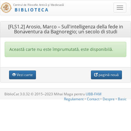
Centrul de Filosofie Antică şi Medievală
BIBLIOTECA
[FLS1.2] Arosio, Marco – Sull'intelligenza della fede in
Bonaventura da Bagnoregio; un secolo di studi
Această carte nu este împrumutată, este disponibilă.
Vezi carte
pagină nouă
BiblioCat 3.0.32 © 2015‒2023 Mihai Maga pentru
UBB-FAM
Regulament
•
Contact
•
Despre
•
Basic