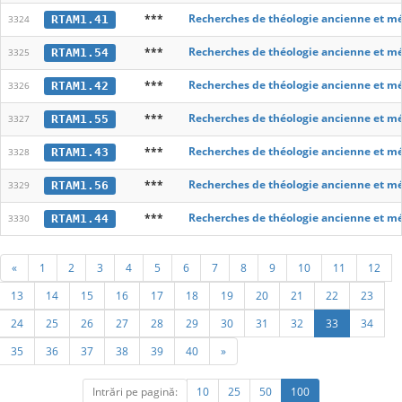
***
Recherches de théologie ancienne et m
RTAM1.41
3324
***
Recherches de théologie ancienne et m
RTAM1.54
3325
***
Recherches de théologie ancienne et m
RTAM1.42
3326
***
Recherches de théologie ancienne et m
RTAM1.55
3327
***
Recherches de théologie ancienne et m
RTAM1.43
3328
***
Recherches de théologie ancienne et m
RTAM1.56
3329
***
Recherches de théologie ancienne et m
RTAM1.44
3330
«
1
2
3
4
5
6
7
8
9
10
11
12
13
14
15
16
17
18
19
20
21
22
23
24
25
26
27
28
29
30
31
32
33
34
35
36
37
38
39
40
»
Intrări pe pagină:
10
25
50
100