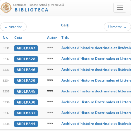
Centrul de Filosofie Antică şi Medievală
BIBLIOTECA
Cărţi
←
Anterior
Următor
→
Nr.
Cota
Autor
Titlu
***
Archives d'histoire doctrinale et littér
AHDLMA47
3231
***
Archives d'Histoire Doctrinales et Litte
AHDLMA28
3232
***
Archives d'histoire doctrinale et littér
AHDLMA46
3233
***
Archives d'Histoire Doctrinales et Litte
AHDLMA29
3234
***
Archives d'histoire doctrinale et littér
AHDLMA45
3235
***
Archives d'Histoire Doctrinales et Litte
AHDLMA30
3236
***
Archives d'Histoire Doctrinales et Litte
AHDLMA31
3237
***
Archives d'histoire doctrinale et littér
AHDLMA44
3238